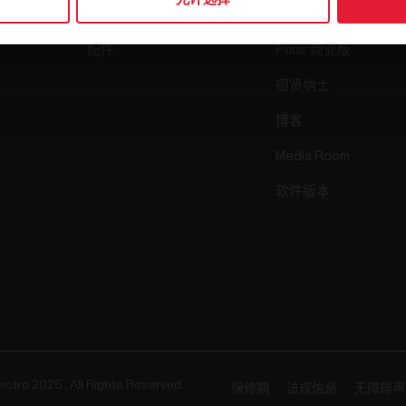
传感器
Science
配件
Polar 商业版
招贤纳士
博客
Media Room
软件版本
ectro 2025 . All Rights Reserved.
保修期
法规信息
无障碍声