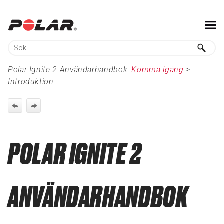
Hoppa över till huvudinnehåll
Polar Ignite 2 Användarhandbok:
Komma igång
>
Introduktion
POLAR IGNITE 2
ANVÄNDARHANDBOK