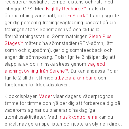
registrerar hastighet, tempo, distans och rutt med
inbyggd GPS. Med
Nightly Recharge™
mäts din
återhämtning varje natt, och
FitSpark™
träningsguide
ger dig personlig träningsvägledning baserat på din
träningshistorik, konditionsnivå och aktuella
återhämtningsstatus. Sömnmätningen
Sleep Plus
Stages™
mäter dina sömnstadier (REM-sömn, lätt
sömn och djupsömn), ger dig sömnfeedback och
anger din sömnpoäng. Polar Ignite 2 hjälper dig att
slappna av och minska stress genom
vägledd
andningsövning från Serene™
. Du kan anpassa Polar
Ignite 2 till din stil med
utbytbara armband
och
färgteman för klockdisplayen.
Klockdisplayen
Väder
visar dagens väderprognos
timme för timme och hjälper dig att förbereda dig på
väderomslag när du planerar dina dagliga
utomhusaktiviteter. Med
musikkontrollerna
kan du
enkelt navigera i spellistan och justera volymen direkt