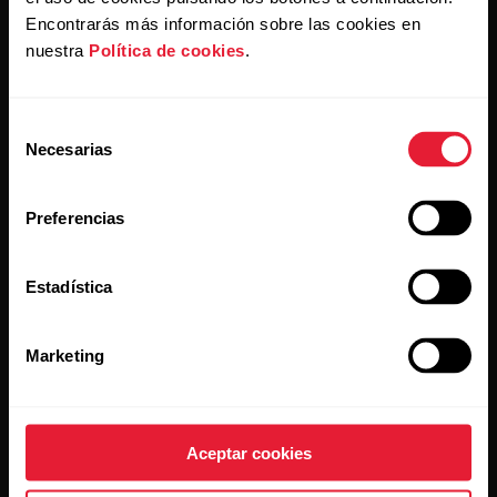
Encontrarás más información sobre las cookies en
nuestra
Política de cookies
.
Relojes
Quiénes somos
Sensores
Ciencia
Selección
Necesarias
Accesorios
Polar empresas
de
consentimiento
Empleo
Preferencias
Blog
Media Room
Estadística
Versiones de software
Marketing
Apps y servicios
Tienda online
Aceptar cookies