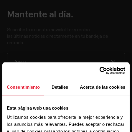
Mantente al día.
Suscríbete a nuestra newsletter y recibe
las últimas noticias directamente en tu bandeja de
entrada.
Consentimiento
Detalles
Acerca de las cookies
Al hacer clic en Suscribir, aceptas recibir correos
electrónicos de Polar y confirmas que has leído nuestro
Esta página web usa cookies
Aviso de privacidad.
Utilizamos cookies para ofrecerte la mejor experiencia y
los anuncios más relevantes. Puedes aceptar o rechazar
Productos
Acerca de Polar
el uso de cookies pulsando los botones a continuación.