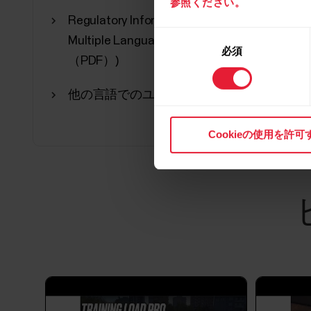
参照ください。
Regulatory Information for Polar Grit X in
同
Multiple Languages (マニュアル
必須
意
（PDF）)
の
選
他の言語でのユーザー マニュアル
択
Cookieの使用を許可