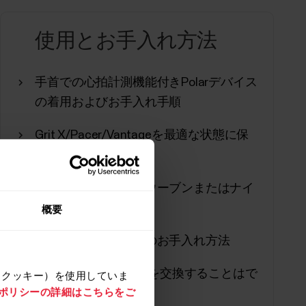
の間に...
使用とお手入れ方法
手首での心拍計測機能付きPolarデバイス
の着用およびお手入れ手順
。Training Load Pro があれば、ト
Grit X/Pacer/Vantageを最適な状態に保
分にかかっている負荷と、それがパフォーマン
つには？
できます。Training Load Pro で
荷（カーディオ負荷と筋肉への負荷）を知る
布製リストバンド（ウーブンまたはナイ
しているかを評価できます。Training
ロン）お手入れ方法
概要
レザーリストバンドのお手入れ方法
Polarデバイスの電池を交換することはで
（クッキー）を使用していま
e ポリシーの詳細はこちらをご
きますか？