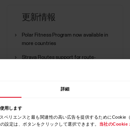
ん。そのようなせわしい日を過ごした後は、その夜
更新情報
Polar Fitness Program now available in
Training Load Pro
more countries
トレーニングを行うと、身体のあらゆる部分が疲れてきます
Strava Routes support for route-
レーニング セッション時に、身体のあらゆる部
compatible Polar devices
スにどのように影響しているかを、包括的に確認することが
は、心肺系と筋骨格系の両方へのトレーニング負
Polar Grit X 2.1.4 firmware update –
ことができ、自覚的な運動負荷では、どのくらい疲労
Notifications during training sessions
詳細
Load Pro...
Polar SleepWise™ now available for Ignite
を使用します
2, Grit X and Vantage M2
スペリエンスと最も関連性の高い広告を提供するためにCookie
拒否の設定は、ボタンをクリックして選択できます。
当社のCooki
Polar Flow update – New sport profiles
Polarスポーツプロファイル