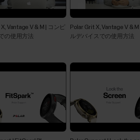
Polar BeatおよびPolar Flow
る方法
t X, Vantage V & M | コンピ
Polar Grit X, Vantage V &
下記の問題が発生した場合は、Androidデバイスで、P
での使用方法
ルデバイスでの使用方法
すべてのバックグラウンド制限を無効にする必要があり
Sleep Plus Stages™睡眠状態の
​Sleep Plus Stages は、自動的に睡眠の 量
費やしたかを表示します。これは、睡眠時間の睡
りまとめた値、睡眠スコアを提供します。睡眠ス
の指標に対して、あなたの睡眠を比較します。睡
比較することにより、毎日の活動が睡眠にどのよ
れないことを認識することができます。腕時計および