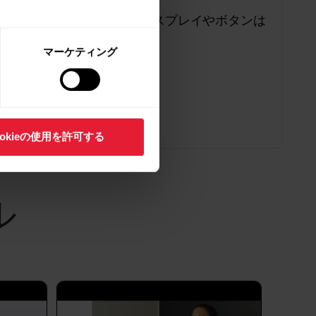
Polarデバイスのディスプレイやボタンは
スがサポートするすべてのスポーツプロファイルがリス
交換できますか？
ツプロファイルを一度に20種類まで選択できま
マーケティング
ァイルとトレーニングビューを編集するには？を参照
レス技術を使用して心拍数を互換性のある他の機器（ジ
ロファイルのスポーツプロファイル設定から
ができます。Polar Clubクラスの実行中に
ookieの使用を許可する
ル
、電源オフ、ファクトリーリセット
の同期開始、電源オフ、工場出荷時リセットも
クセスするメインメニューで「 デバイス 」をタ
olarデバイスをお持ちの場合は、左にスワイ