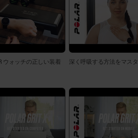
プしてください。また、「接続デバイス」...
Polarフィットネスプログラム
Polarフィットネスプログラムは、バーチャル
 OHR ウォッチの正しい装着
深く呼吸する方法をマス
に興味のある方向けにデザインされています。こ
象としていますが、さまざまなフィットネスレベ
フィットネスプログラムのレベルは20段階。最
レベル20まであります。ご利用できるサービス
トレーニング履歴とフィットネスレベルに合わせ
息日を自由に選択できるため、自分のスケジュール