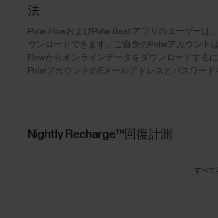
法
Polar FlowおよびPolar Beat アプリのユーザ
ウンロードできます。ご自身のPolarアカウントは、acc
Flowからオンラインデータをダウンロードするには：http
PolarアカウントのEメールアドレスとパスワードを
Nightly Recharge™回復計測
​Nightly Recharge™ は、最近経験した
夜間の回復測定機能です。ストレスの発生源は、
すべて
ル、トレーニングなどさまざまです。あなたの身
はありません。職場でハードな一日を過ごしたか
ョンをこなしたせいかもしれません。または、友