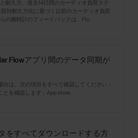
と耐久力、過去14日間のカーディオ負荷ステ
、負荷対耐久力比に基づく以前のカーディオ負荷
腕時計のフィードバックは、Flo...
ageとPolar Flowアプリ間のデータ同期が
できない場合は、次の項目をすべて確認してください：
認します：App store...
データをすべてダウンロードする方