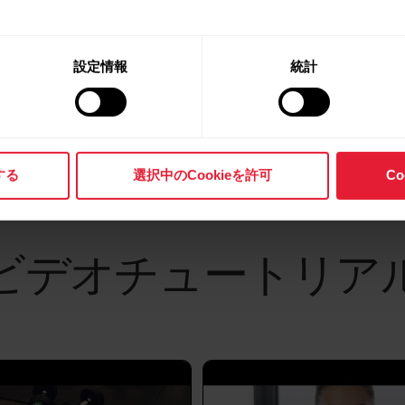
Polar Grit X 2.0.12 firmware release –
ここには、Polar FlowおよびPolarデバイ
Music controls, Running performance
トアップされます。Polarデバイスではスポー
設定情報
統計
test, Improved routes, and much more
す。詳細は、Polar Flowでスポーツプロフ
してください。 Bluetooth Smartワイヤ
すべての更新内容を見る
ム機器など）に転送したい場合は、各スポーツプ
「心拍数を全員に表示」を有効または無効にすること
する
選択中のCookieを許可
C
腕時計を使って、Polar...
ビデオチュートリア
Polar Flowアプリからの同期
その他のデバイス設定に加え、Polarデバイス
Flowアプリで実行できます。デバイス設定にア
ップし、お使いのデバイスを選択します。複数のP