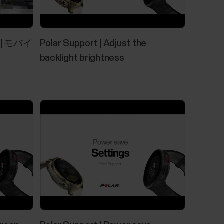
 Androidアプリの省電力機能を無効にす
 M | モバイ
Polar Support | Adjust the
olar Flow/Beatアプリの省電力機能および
backlight brightness
ます。Polar...
トラッキング
 と 質 を記録し、各 睡眠ステージ でどれだけの時間を
眠の質に関わる項目をわかりやすく一つに取
コアは、現在の睡眠科学に基づく良好な睡眠
眠スコアの項目をあなた自身の通常レベルと
うな影響を与え、調整する必要があるかも知
Polar Flowアプリで、睡眠状態の詳しい内