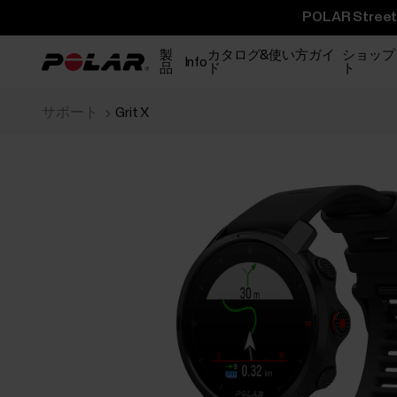
POLAR St
製
カタログ&使い方ガイ
ショップ
Info
品
ド
ト
サポート
Grit X