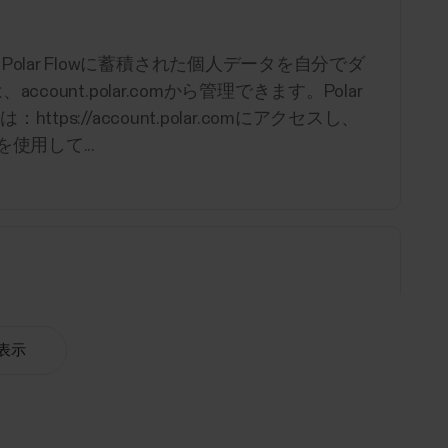
ーは、Polar Flowに蓄積された個人データを自分でダ
ount.polar.comから管理できます。Polar
s://account.polar.comにアクセスし、
使用して...
ストレス全体に身体がどれだけ対処できているかを示す、
仕事、家族、人間関係、環境、ライフスタイ
表示
体は、それぞれのストレス源を区別すること
もしれないし、高強度のトレーニング セッシ
達と遅くまでパーティをしたかもしれませ