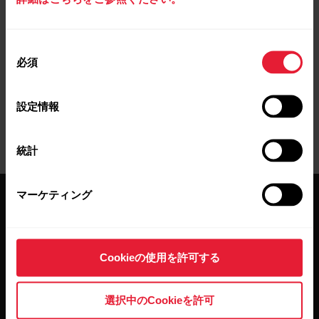
存し、GPSまたはストライドセンサーが利用できない
トレーニング セッションで、速度と距離を校正するた
めに、それらの平均を使用します。校正内容は表示で
同
きないことに注意してください。
必須
意
の
選
設定情報
択
統計
マーケティング
Cookieの使用を許可する
最新情報をニュースレター
選択中のCookieを許可
で