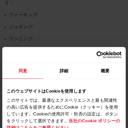
す：
ウォーキング
ジョギング
ランニング
ロードランニング
トレイルランニング
同意
詳細
概要
トレッドミルランニング
トラック・フィールドランニング
このウェブサイトはCookieを使用します
ウルトラランニング
このサイトでは、最適なエクスペリエンスと最も関連性
の高い広告を提供するためにCookie（クッキー）を使用
しています。Cookieの使用許可・拒否の設定は、ボタン
校正内容が正常に定義されていないとき、デバイスに
をクリックして選択できます。
当社のCookie ポリシーの
保存されません。腕時計は、前の20件の校正内容を保
詳細はこちらをご参照ください。