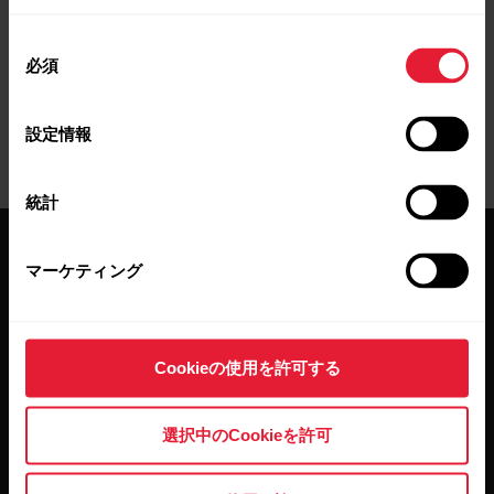
V3 を工場出荷時設定にリセットするには
同
必須
意
の
選
設定情報
択
統計
マーケティング
Cookieの使用を許可する
最新情報をニュースレター
で
選択中のCookieを許可
隔週ごとのニュースレターで、最新情報をキャッチ。