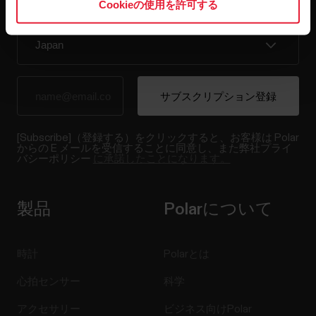
直接メールで受け取ることができます。
Cookieの使用を許可する
[Subscribe]（登録する）をクリックすると、お客様は Polar
からの E メールを受信することに同意し、また弊社プライ
バシーポリシー
に承諾したことになります。
製品
Polarについて
時計
Polarとは
心拍センサー
科学
アクセサリー
ビジネス向けPolar