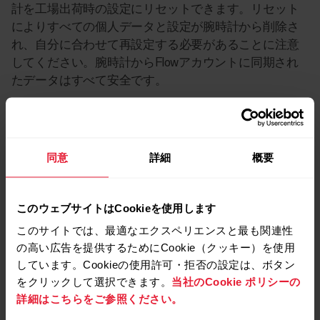
計を工場出荷時の設定にリセットできます。リセット
によりすべての個人データと設定が腕時計から削除さ
れ、自分に合わせて再設定する必要があることに注意
してください。腕時計からFlowアカウントに同期され
たデータはすべて安全です。
Vantage M/Vantage V を工場出荷時設定にリセット
するには
同意
詳細
概要
このウェブサイトはCookieを使用します
Grit X/Grit X Pro/Pacer/Pacer Pro/Vantage
M2/Vantage V2 を工場出荷時設定にリセットするに
このサイトでは、最適なエクスペリエンスと最も関連性
は
の高い広告を提供するためにCookie（クッキー）を使用
しています。Cookieの使用許可・拒否の設定は、ボタン
をクリックして選択できます。
当社のCookie ポリシーの
詳細はこちらをご参照ください。
Grit X2/Grit X2 Pro/Street X/Vantage M3/Vantage