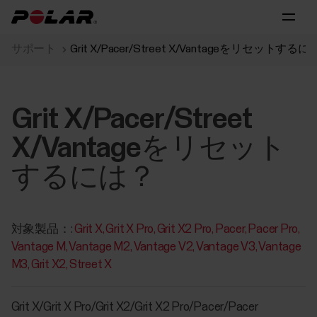
サポート
Grit X/Pacer/Street X/Vantageをリセットする
Grit X/Pacer/Street
X/Vantageをリセット
するには？
対象製品：:
Grit X
Grit X Pro
Grit X2 Pro
Pacer
Pacer Pro
Vantage M
Vantage M2
Vantage V2
Vantage V3
Vantage
M3
Grit X2
Street X
Grit X/Grit X Pro/Grit X2/Grit X2 Pro/Pacer/Pacer