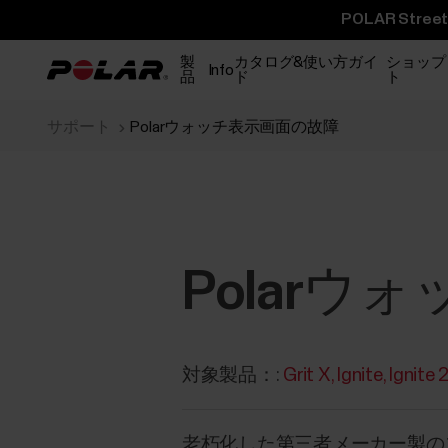
POLAR St
製
カタログ&使い方ガイ
ショップ
Info
品
ド
ト
サポート
Polarウォッチ表示画面の故障
Polar
対象製品：:
Grit X
Ignite
Ignite 
老朽化した第三者メーカー製のス