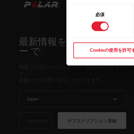
同
必須
意
の
選
択
最新情報をニュースレタ
ー で
Cookieの使用を許可
隔週ごとのニュースレターで、最新情報をキャッ
チ。
直接メールで受け取ることができます。