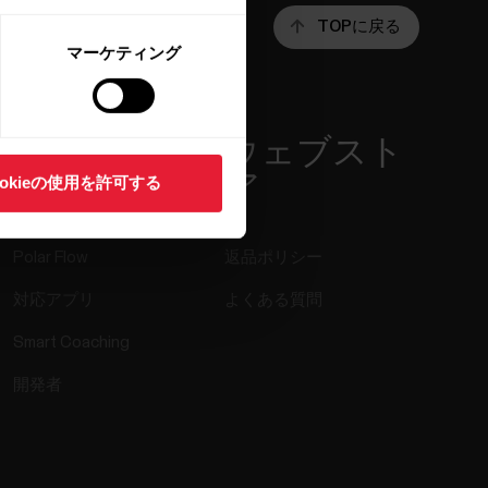
TOPに戻る
マーケティング
アプリ＆サ
ウェブスト
ービス
ア
ookieの使用を許可する
Polar Flow
返品ポリシー
対応アプリ
よくある質問
Smart Coaching
開発者