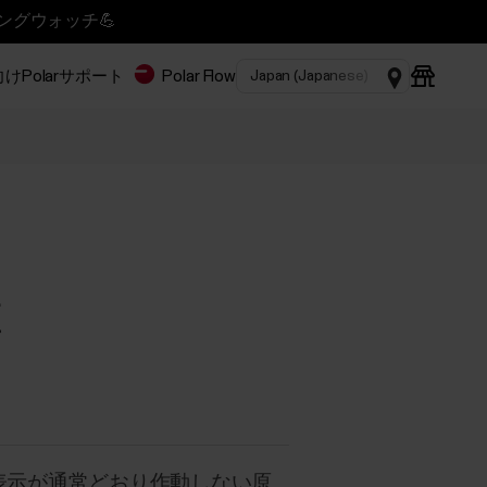
ニングウォッチ💪
Polar
サポート
Polar Flow
障
の表示が通常どおり作動しない原