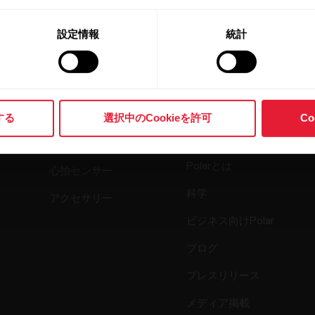
設定情報
統計
製品
Polarについ
て
する
選択中のCookieを許可
C
時計
Polarとは
心拍センサー
科学
アクセサリー
ビジネス向けPolar
ブログ
プレスリリース
メディア掲載