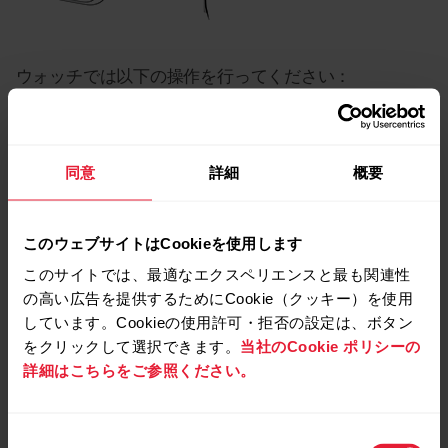
ウォッチでは以下の操作を行ってください：
「設定」
>
「基本設定」
>
「ペアリングと同期」
に進
み、
「センサーまたはその他のデバイスのペアリン
グ」
を選択します。
同意
詳細
概要
腕時計がセンサーを検索し始めます。
このウェブサイトはCookieを使用します
心拍センサーが見つかると、たとえばデバイスID
このサイトでは、最適なエクスペリエンスと最も関連性
「Polar H10xxxxxxxxをペアリング」
と表示されま
の高い広告を提供するためにCookie（クッキー）を使用
す。「OK」を押すと、ペアリングが開始されます。
しています。Cookieの使用許可・拒否の設定は、ボタン
をクリックして選択できます。
当社のCookie ポリシーの
完了すると、
「ペアリング完了」
と表示されます。
詳細はこちらをご参照ください。
同