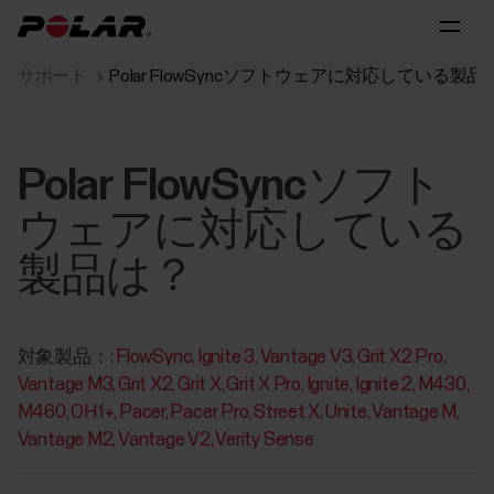
サポート
Polar FlowSyncソフトウェアに対応している製品
Polar FlowSyncソフト
ウェアに対応している
製品は？
対象製品：:
FlowSync
Ignite 3
Vantage V3
Grit X2 Pro
Vantage M3
Grit X2
Grit X
Grit X Pro
Ignite
Ignite 2
M430
M460
OH1+
Pacer
Pacer Pro
Street X
Unite
Vantage M
Vantage M2
Vantage V2
Verity Sense