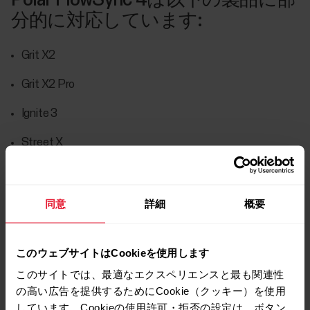
Polar FlowSync 4は以下の製品に部
分的に対応しています:
Grit X2
Grit X2 Pro
Ignite 3
Street X
Vantage M3
Vantage V3
同意
詳細
概要
このウェブサイトはCookieを使用します
FlowSyncの段階的廃止に伴い、Polar Flow
このサイトでは、最適なエクスペリエンスと最も関連性
アプリとの同期をお勧めします。
の高い広告を提供するためにCookie（クッキー）を使用
FlowSyncは腕時計の一部の機能に対応し
しています。Cookieの使用許可・拒否の設定は、ボタン