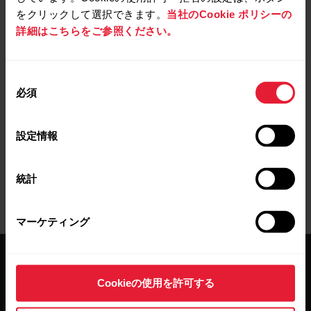
ていないため、部分的にデータが同期さ
をクリックして選択できます。
当社のCookie ポリシーの
れない場合があります。これらのデータ
詳細はこちらをご参照ください。
には、ルート、お気に入りや目標、そし
て皮膚温、血中酸素レベル。 すべてのサ
ポート機能を活用するためにも、Polar
同
必須
Flowアプリと同期することをおすすめし
意
ます。
の
選
設定情報
択
統計
マーケティング
Cookieの使用を許可する