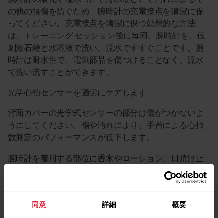
の他の損傷を防ぐため、腕時計の充電接点を清潔に保
ってください。充電接点を清潔に保つ効果的な方法
は、トレーニング セッション後に毎回、腕時計を、低
刺激石鹸と水溶液で洗い、流水ですすぐことです。腕
時計は耐水性で、電気部品を傷つけることなく、流水
で洗い流すことができます。
光学心拍センサーを適切にケアします
背面カバーの光学式センサーの部分は傷がつかないよ
うにしてください。傷や汚れにより、手首による心拍
数測定のパフォーマンスが低下します。
腕時計を着用する部位に香水やローション、日焼け止
め、虫除けスプレーを使用しないでください。腕時計
がそれらのもの、またはその他の化学薬品に触れた場
合は、低刺激石鹸と水溶液で洗い、流水ですすいでく
同意
詳細
概要
ださい。