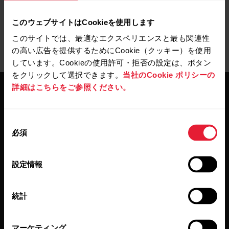
このウェブサイトはCookieを使用します
このサイトでは、最適なエクスペリエンスと最も関連性
の高い広告を提供するためにCookie（クッキー）を使用
しています。Cookieの使用許可・拒否の設定は、ボタン
をクリックして選択できます。
当社のCookie ポリシーの
詳細はこちらをご参照ください。
同
必須
意
の
最新情報をニュースレター
選
で
設定情報
択
隔週ごとのニュースレターで、最新情報をキャッチ。
統計
直接メールで受け取ることができます。
マーケティング