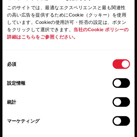
このサイトでは、最適なエクスペリエンスと最も関連性
の高い広告を提供するためにCookie（クッキー）を使用
[Subscribe]（登録する）をクリックすると、お客様は Polar
からの E メールを受信することに同意し、また弊社プライ
しています。Cookieの使用許可・拒否の設定は、ボタン
バシーポリシー
に承諾したことになります。
をクリックして選択できます。
当社のCookie ポリシーの
詳細はこちらをご参照ください。
製品
Polarについて
同
必須
意
時計
Polarとは
の
心拍センサー
科学
選
設定情報
択
アクセサリー
ビジネス向けPolar
ブログ
統計
プレスリリース
マーケティング
メディア掲載
ソフトウェアリリース