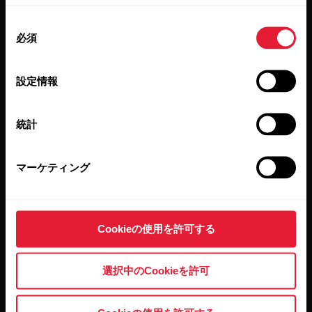
同
必須
意
の
選
設定情報
択
統計
[Subscribe]（登録する）をクリックすると、お客様は Polar
からの E メールを受信することに同意し、また弊社プライ
バシーポリシー
に承諾したことになります。
マーケティング
製品
Polarについて
Cookieの使用を許可する
時計
Polarとは
選択中のCookieを許可
心拍センサー
科学
アクセサリー
ビジネス向けPolar