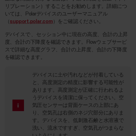
リブレーション）することをお勧めします。詳細につ
いては、Polarデバイスのユーザーマニュアル
（
support.polar.com
）をご確認ください。
デバイスで 、セッション中に現在の高度、合計の上昇
度、合計の下降度を確認できます。Flowウェブサービ
スで詳細な高度グラフ、合計の上昇度、合計の下降度
を確認できます。
デバイスに土や汚れなどが付着している
と、高度測定の精度に影響する可能性が
あります。高度測定が正確に行われるよ
うデバイスを清潔に保ってください。空
気圧センサーは背面ケースの上部にあ
り、空気孔は右側のネジ穴部分にありま
す。デバイスを、低刺激石鹸と水溶液で
洗い、流水ですすぎ、空気孔がつまらな
いようにします。