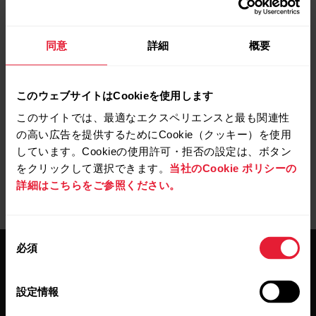
一般的に、手首から加速度センサーで測定された速度
と距離の読み取り値はGPS測定によるものほど正確で
同意
詳細
概要
はないことに注意してください。速度または距離の読
み取り値が正確でないと思われる場合は、デバイスで
このウェブサイトはCookieを使用します
個人設定が正しいことを確認し、上記の要素が読み取
り値に影響することに注意してください。
このサイトでは、最適なエクスペリエンスと最も関連性
の高い広告を提供するためにCookie（クッキー）を使用
しています。Cookieの使用許可・拒否の設定は、ボタン
をクリックして選択できます。
当社のCookie ポリシーの
詳細はこちらをご参照ください。
同
必須
意
の
選
設定情報
択