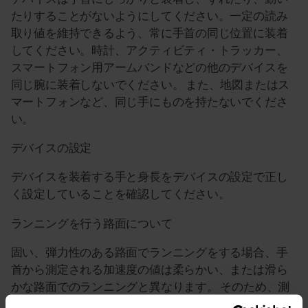
たりすることがないようにしてください。一定の読み
取り値を維持できるよう、常に手首の同じ位置に装着
してください。時計、アクティビティ・トラッカー、
スマートフォン用アームバンドなどの他のデバイスを
同じ腕に装着しないでください。 また、地図またはス
マートフォンなど、同じ手にものを持たないでくださ
い。
デバイスの設定
デバイスを装着する手と身長をデバイスの設定で正し
く設定していることを確認してください。
ランニングを行う路面について
固い、弾力性のある路面でランニングをする場合、手
首から測定される加速度の値は柔らかい、または滑ら
かな路面でのランニングと異なります。 そのため、測
定の精度は走る路面により異なります。