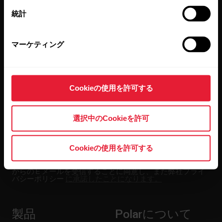
最新情報をニュースレター
統計
で
マーケティング
隔週ごとのニュースレターで、最新情報をキャッチ。
直接メールで受け取ることができます。
Cookieの使用を許可する
選択中のCookieを許可
Cookieの使用を許可する
[Subscribe]（登録する）をクリックすると、お客様は Polar
からの E メールを受信することに同意し、また弊社プライ
バシーポリシー
に承諾したことになります。
製品
Polarについて