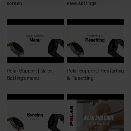
可靠，需要每次都在类似的条件下进行测试 -...
screen
save settings
Polar 设备与 Flow 应用程式配对失
败。
如果 Polar Flow 应用程式未找到您的 Polar 设备，请
检查：您的 Polar 设备和移动设备均电量充足。您
Polar Support | Quick
Polar Support | Restarting
的 Polar 设备处于最新状态。您的移动设备设置已
Settings menu
& Resetting
打开 Bluetooth。（您的 Polar 设备 和移动设备均）
未开启飞行模式。在尝试同步时您未佩戴心率传感
器。 如果心率传感器关闭，请将传感器从胸带上取
下。这会阻止来自传感器的 Bluetooth 信号传输，
因而可能会干扰配对。 Android 用户： 确保在手机
的应用程序设置中为 Polar Flow 应用程序启用定
位。您的 Polar 设备已从电脑上拔下。当您的 Polar
设备连接 USB...