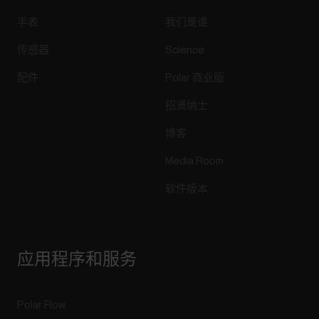
它们同步至手表。 关联您的 Flow 账户与 Strava 您
手表
我们是谁
可在 Polar Flow 应用或网络服务中关联您的 Flow 账
户与 Strava。关联账户后，您在 Strava 中标星的路
传感器
Science
线将同步至 Flow...
配件
Polar 商业版
招贤纳士
博客
如何更换 Polar 设备的电池？
Media Room
如果您的 Polar 产品需要更换电池，请参阅以下说
软件版本
明。配备用户可更换电池的设备您可自行更换以下
设备的电池：H10 心率传感器H9 心率传感器请参阅
H10/H9 心率传感器电池更换说明。在包装中，即
使未工作，电池也会自放电。这是由于电池具有
应用程序和服务
“保质期”，即电池在未使用时可以保持电量的时间
长度。因此，产品入手后，第一块电池的实际寿命
可能会短于用户手册中的估计时间。Polar 客户服
Polar Flow
务中心更换电池下面列出的设备配有可充电电池。