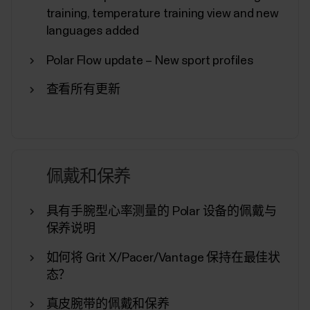
下面列出了 Polar Flow 和 Polar 设备支持的所有运动
training, temperature training view and new
内容。您一次最多可为 Polar 设备选择 20 项运动内
languages added
容。有关更多信息，请参见我如何在 Polar Flow 中
编辑运动内容和训练视图？。 如果您想使用蓝牙智
Polar Flow update – New sport profiles
能无线技术向其他兼容设备（例如健身器材）广播
心率，则可以在每项运动内容的运动内容设置中启
查看所有更新
用或禁用心率对所有设备可见。您也可以在 Polar
Club 课堂上使用手表，以便将您的心率广播到
Polar Club 系统中。...
佩戴和保养
具有手腕型心率测量的 Polar 设备的佩戴与
通过 Polar Flow 应用同步、关闭和恢
保养说明
复出厂设置
如何将 Grit X/Pacer/Vantage 保持在最佳状
除其他设备设置外，您还可以通过 Flow 应用开启
态？
Polar 设备的同步、关闭设备和恢复设备出厂设
置。访问设备设置在主菜单上点击设备，然后选择
真皮腕带的佩戴和保养