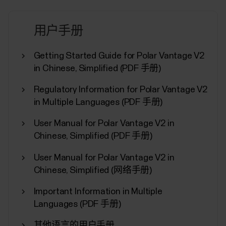
用户手册
Nightly Recharge™ 恢复测量
Getting Started Guide for Polar Vantage V2
​Nightly Recharge™ 是一种夜间恢复测量，显示您的
in Chinese, Simplified (PDF 手册)
身体如何应对您最近经历的整体压力。整体压力可
能来自不同的来源，包括工作、家庭、人际关系、
Regulatory Information for Polar Vantage V2
环境、生活方式、训练等。您的身体无法区分压力
in Multiple Languages (PDF 手册)
的来源。您可能经历了一天繁重的工作、一次高强
度的训练或与朋友的深夜聚会。在经历了如此忙碌
User Manual for Polar Vantage V2 in
的一天之后，您的身体很可能在接下来的晚上无法
Chinese, Simplified (PDF 手册)
很好地恢复。此外，对于您认为是积极的事情，比
如深夜聚会，同样可能会增加身体的整体压力并影
User Manual for Polar Vantage V2 in
响您的夜间恢复。Nightly Recharge 状况基于两个
Chinese, Simplified (网络手册)
组成部分：睡眠状况（睡眠恢复）和自主神经系统
(ANS) 在入睡初期的放松程度（ANS...
Important Information in Multiple
Languages (PDF 手册)
其他语言的用户手册