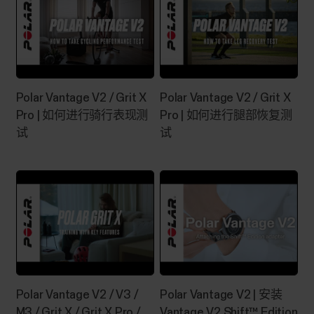
我的 Polar 训练计算机与哪些传感器
与配件兼容？
兼容的心率传感器
Polar Vantage V2 / Grit X
Polar Vantage V2 / Grit X
Pro | 如何进行骑行表现测
Pro | 如何进行腿部恢复测
试
试
我在哪个位置可以找到 Polar 设备的
序列号？
您可以在以下位置找到设备 ID：您 Polar 设备的 设
置菜单，或者Polar Flow 应用中的 设备菜单，或者
Polar Flow 网络服务中的 产品菜单。序列号和设备
ID 也打印在设备上。请查看下面的列表，以了解它
们在您设备上的位置。序列号的长度通常为 13 位
数，设备 ID 的长度则为 6 到 8 位数。 Street X
Polar Vantage V2 / V3 /
Polar Vantage V2 | 安装
Polar Loop Unite Grit X2 Grit X2 Pro Grit X/Grit X
M3 / Grit X / Grit X Pro /
Vantage V2 Shift™ Edition