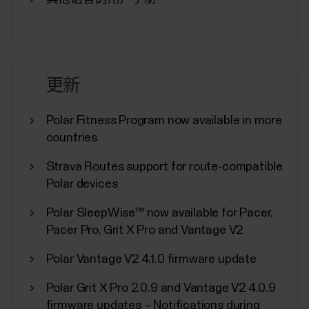
Training Load Pro
您训练时，身体的不同系统会感到疲劳。Training
Load Pro 让您全面了解训练课如何对这些不同系统
更新
造成疲劳以及对您的表现有何影响。Training Load
Pro 为您的心血管和肌肉骨骼系统（心肺负荷和肌
肉负荷）提供训练负荷，并且您可以通过感知负荷
Polar Fitness Program now available in more
评估您感觉多疲劳。通过 Training Load Pro 您可以
countries
逐节训练课或长期监测训练引起的疲劳。结合使用
Strava Routes support for route-compatible
Recovery Pro（说明您的身体如何应对训练造成的
疲劳），Training Load Pro 可帮助您找到训练和恢
Polar devices
复之间的完美平衡。 Training Load Pro 测量什么？...
Polar SleepWise™ now available for Pacer,
Pacer Pro, Grit X Pro and Vantage V2
Polar Vantage V2 4.1.0 firmware update
Polar 运动内容
Polar Grit X Pro 2.0.9 and Vantage V2 4.0.9
firmware updates – Notifications during