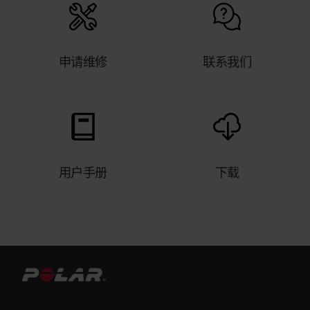
在 Polar Flow 中管理收藏夹和训练目
标
申请维修
联系我们
Polar Flow 网络服务中的收藏夹单击页面顶部菜单
栏上的收藏夹 图标以进入您的 Favorites（收藏
夹） 页面。您可以在此管理您在 Polar 账户上注册
的每个 Polar 设备的收藏夹。1.在页面左侧，您可以
管理所有路线和目标：点击 Add（添加）将进入
Add training target（添加训练目标）页面，您可以
在其中创建详细的训练目标。使用 Import
用户手册
下载
route（导入路线）您可以从计算机中以 gpx 或 tcx
形式导入路线。文件大小限制为 25MB。Strava 按
钮将带您进入 Settings（设置）页面，您可以将
Polar 账户连接到 Strava...