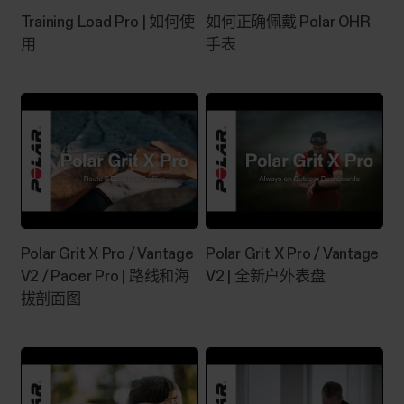
台限制。Polar Flow：自动同步未在后台运行或不
Training Load Pro | 如何使
如何正确佩戴 Polar OHR
一致。Polar 设备不会自动连接到手机，例如在保
存锻炼或超出手机 Bluetooth 范围后。一段时间后
用‬‬‬
手表
手机通知突然停止工作，或 Polar 设备上的通知显
示不一致。华为手机：训练不同步，但所有其他数
据（活动、睡眠）同步。您的 GPS 连接功能出现
了问题（A370、Unite）。当使用 Polar Beat 和
Polar Flow 的训练记录功能时：应用突然被终止并
且训练未完整保存。GPS...
Polar Grit X Pro / Vantage
Polar Grit X Pro / Vantage
V2 / Pacer Pro | 路线和海
V2 | 全新户外表盘
Sleep Plus Stages™ 睡眠追踪
拔剖面图
​Sleep Plus Stages 功能自动对您的睡眠的 数量 和
质量 进行追踪，并显示在每个 睡眠阶段 您花费的
时间。它将睡眠时间和睡眠质量部分整合为一个一
目了然的数值 - 睡眠分数。睡眠分数显示与当前睡
眠科学定义的良好睡眠指标相比您的睡眠质量。将