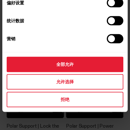
偏好设置
Mobile Services) 的 Huawei 移动设备不同的 Android
设备如何使用我们产品和服务中的技术（如
Bluetooth 低功耗 (BLE)...
统计数据
营销
恢复测试 (Grit X Pro/Street
Polar Support | Choose
Polar Support | FitSpark™
watch face views
X/Vantage V2)
全部允许
恢复测试通常可以用来监控训练与恢复之间的平衡
度。您可以跟踪身体对训练的反应。除了训练引起
允许选择
的变化外，还有许多其他因素会影响您的恢复测试
结果，例如精神压力、睡眠、潜伏疾病和环境变化
拒绝
（温度、海拔高度）等等。测试基于测得的心率和
心率变异。心率和心率变异的改变会反映心脏自主
调节的变化。进行测试对于恢复测试，您需要使用
Polar H9/H10 心率传感器（如果您有 H6 或 H7，也
可以使用）。测试持续四分钟，为了确保结果尽量
Polar Support | Lock the
Polar Support | Power