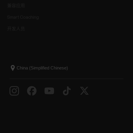
这种电池只能在 Polar 客户服务中心更换，服务中
兼容应用
心会使用 Polar 认可的组件并遵循特定的测试协
议。请勿尝试自己更换电池。Grit XGrit X ProGrit...
Smart Coaching
开发人员
能量来源
能量来源明细显示您在训练期间使用的不同能量来
源（脂肪、碳水化合物和蛋白质）的量。这些数据
以相对于卡路里消耗总量的百分比来表示。在体能
活动过程中，能量的主要来源为碳水化合物和脂
肪。训练强度越大，碳水相对于脂肪会消耗得更
多，而低强度训练则会消耗更多的脂肪。在提供能
量方面，蛋白质的作用一般非常小，但在高强度活
动和长时间的锻炼过程中，身体消耗的能量有约 5-
10%...