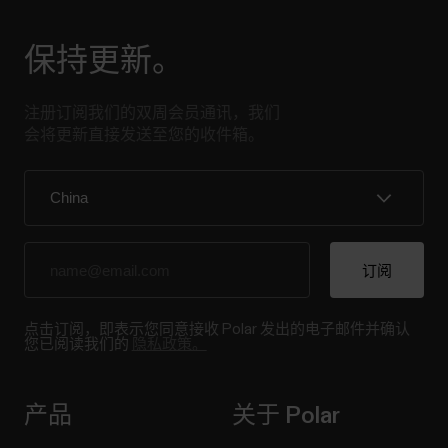
游泳指标
游泳指标帮助您分析每次游泳训练，并可长期跟踪
保持更新。
您的游泳表现和进展。 泳池游泳 当使用游泳或泳
池游泳内容时，手表会识别您的泳姿，并对您的游
注册订阅我们的双周会员通讯，我们
泳距离、时间和配速以及划水速率和休息时间进行
会将更新直接发送至您的收件箱。
记录。此外，借助 SWOLF...
在 Polar 设备上使用 Strava 路线
Strava 路线适用于所有支持路线的 Polar 设备。请
注意，您需要订阅 Strava才能在您的 Polar 设备上
点击订阅，即表示您同意接收 Polar 发出的电子邮件并确认
您已阅读我们的
隐私政策。
使用 Strava 路线。 订阅后，您可以访问 Strava 路
线规划工具。例如，您可以使用路线建议、创建新
路线，甚至可以将朋友上传的骑行信息转化为路
产品
关于 Polar
线。将 Flow 账户与 Strava 关联后，您在 Strava 中
标星的路线将同步至 Flow 中的收藏夹，您可以将