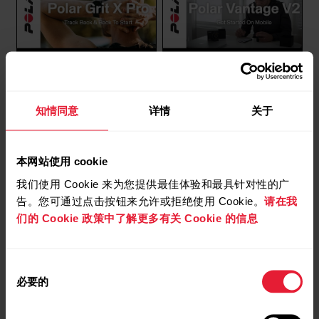
睡眠分数的组成部分与您平常的水平进行比较，帮
助您识别日常例行事项的哪些方面可能影响您的睡
眠，因而需要调节。您可在手表和 Polar Flow 应用
程式中查看您的夜间睡眠详情。Polar Flow 网络服
务中的长期睡眠数据帮助您详细分析您的睡眠模
Polar Grit X Pro / Vantage
Polar Vantage V2 / Grit X
式。 如何从 Sleep Plus Stages 中获益？ 通过利用
V2 | 返回路线和返回起点
Pro | 入门指南（移动版）
知情同意
详情
关于
Sleep Plus...
本网站使用 cookie
我们使用 Cookie 来为您提供最佳体验和最具针对性的广
Polar Flow 应用程式和兼容设备
告。您可通过点击按钮来允许或拒绝使用 Cookie。
请在我
们的 Cookie 政策中了解更多有关 Cookie 的信息
Polar 设备和移动平台。Polar 设备可与大多数现代
智能手机配合使用。以下是最低要求：采用 iOS 17
或更高版本的 iOS 移动设备采用 Bluetooth 4.0 功
Polar Pacer & Polar Pacer
Polar Support | Adjust the
同
能和 Android 8 或更高版本的 Android 移动设备（从
必要的
Pro | 手机通知
backlight brightness
意
手机制造商确认完整手机规格）安装有华为应用商
选
店 (Huawei AppGallery) 和华为移动服务 (Huawei
择