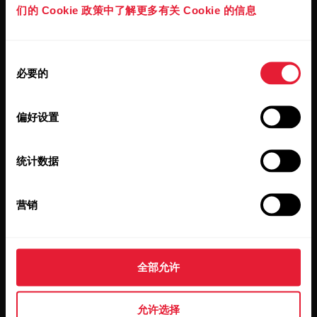
们的 Cookie 政策中了解更多有关 Cookie 的信息
点击订阅，即表示您同意接收 Polar 发出的电子邮件并确认
您已阅读我们的
隐私政策。
同
必要的
意
产品
关于 Polar
选
择
偏好设置
手表
我们是谁
传感器
Science
统计数据
配件
Polar 商业版
营销
招贤纳士
博客
全部允许
Media Room
软件版本
允许选择