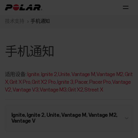
技术支持
手机通知
手机通知
适用设备:
Ignite
Ignite 2
Unite
Vantage M
Vantage M2
Grit
X
Grit X Pro
Grit X2 Pro
Ignite 3
Pacer
Pacer Pro
Vantage
V2
Vantage V3
Vantage M3
Grit X2
Street X
Ignite, Ignite 2, Unite, Vantage M, Vantage M2,
Vantage V