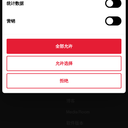
统计数据
点击订阅，即表示您同意接收 Polar 发出的电子邮件并确认
您已阅读我们的
隐私政策。
营销
产品
关于 Polar
全部允许
手表
我们是谁
允许选择
传感器
Science
配件
Polar 商业版
拒绝
招贤纳士
博客
Media Room
软件版本