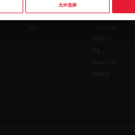
手表
我们是谁
允许选择
传感器
Science
配件
Polar 商业版
招贤纳士
博客
Media Room
软件版本