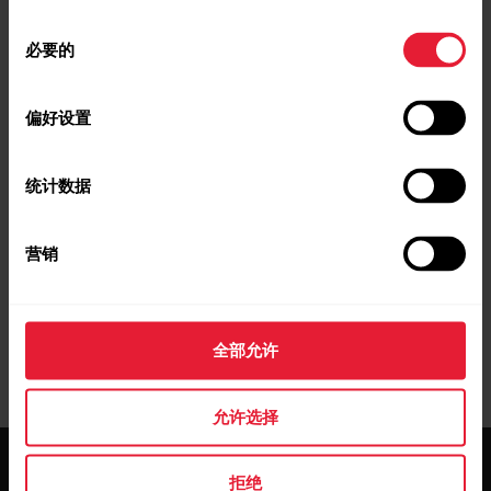
同
必要的
意
选
择
偏好设置
延伸阅读
统计数据
与较早的 Polar 设备相比，为何利用具有无间心率功能
的新 Polar 设备我的活动累计出现差异？
营销
全部允许
允许选择
拒绝