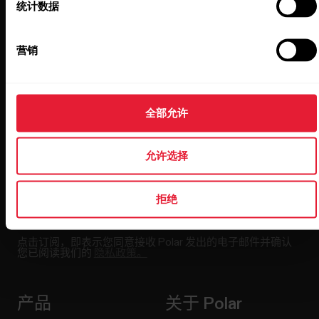
统计数据
保持更新。
营销
注册订阅我们的双周会员通讯，我们
会将更新直接发送至您的收件箱。
全部允许
允许选择
拒绝
点击订阅，即表示您同意接收 Polar 发出的电子邮件并确认
您已阅读我们的
隐私政策。
产品
关于 Polar