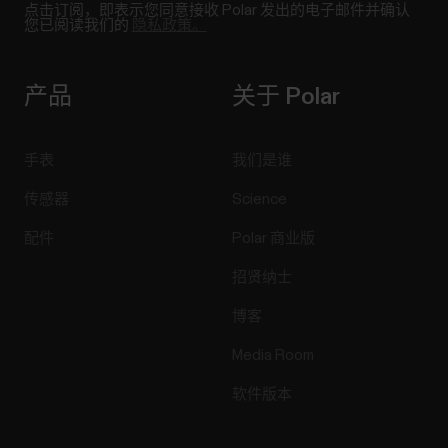
日参加体育活动有助于保持控制体重、骨骼健康以
点击订阅，即表示您同意接收 Polar 发出的电子邮件并确认
及肌肉和关节健康。同时有助于心理健康，并可降
您已阅读我们的
隐私政策。
低一些患病的风险（例如心血管疾病 (CVD)、中风
和 2...
产品
关于 Polar
手表
我们是谁
在 Polar Flow 中管理收藏夹和训练目
传感器
Science
标
配件
Polar 商业版
Polar Flow 网络服务中的收藏夹单击页面顶部菜单
招贤纳士
栏上的收藏夹 图标以进入您的 Favorites（收藏
夹） 页面。您可以在此管理您在 Polar 账户上注册
博客
的每个 Polar 设备的收藏夹。1.在页面左侧，您可以
Media Room
管理所有路线和目标：点击 Add（添加）将进入
Add training target（添加训练目标）页面，您可以
软件版本
在其中创建详细的训练目标。使用 Import
route（导入路线）您可以从计算机中以 gpx 或 tcx