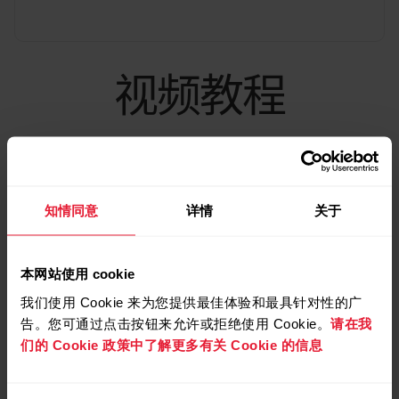
如果您遇到以下任何问题，可能需要在 Android 设
备中禁用 Polar Flow/Beat 应用的省电功能和所有后
台限制。Polar Flow：自动同步未在后台运行或不
视频教程
一致。Polar 设备不会自动连接到手机，例如在保
存锻炼或超出手机 Bluetooth 范围后。一段时间后
手机通知突然停止工作，或 Polar 设备上的通知显
示不一致。华为手机：训练不同步，但所有其他数
据（活动、睡眠）同步。您的 GPS 连接功能出现
了问题（A370、Unite）。当使用 Polar Beat 和
Polar Flow 的训练记录功能时：应用突然被终止并
知情同意
详情
关于
且训练未完整保存。GPS...
本网站使用 cookie
我们使用 Cookie 来为您提供最佳体验和最具针对性的广
如何做深呼吸
如何使用 Polar Serene 呼
告。您可通过点击按钮来允许或拒绝使用 Cookie。
请在我
吸练习功能
Sleep Plus Stages™ 睡眠追踪
们的 Cookie 政策中了解更多有关 Cookie 的信息
​Sleep Plus Stages 功能自动对您的睡眠的 数量 和
质量 进行追踪，并显示在每个 睡眠阶段 您花费的