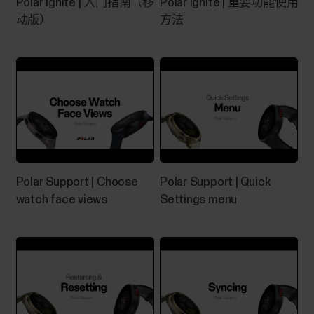
Polar Ignite | 入门指南（移
Polar Ignite | 重要功能使用
店 (Huawei AppGallery) 和华为移动服务 (Huawei
动版）
方法
Mobile Services) 的 Huawei 移动设备不同的 Android
设备如何使用我们产品和服务中的技术（如
Bluetooth 低功耗 (BLE)...
Polar 设备与 Flow 应用程式配对失
败。
Polar Support | Choose
Polar Support | Quick
如果 Polar Flow 应用程式未找到您的 Polar 设备，请
watch face views
Settings menu
检查：您的 Polar 设备和移动设备均电量充足。您
的 Polar 设备处于最新状态。您的移动设备设置已
打开 Bluetooth。（您的 Polar 设备 和移动设备均）
未开启飞行模式。在尝试同步时您未佩戴心率传感
器。 如果心率传感器关闭，请将传感器从胸带上取
下。这会阻止来自传感器的 Bluetooth 信号传输，
因而可能会干扰配对。 Android 用户： 确保在手机