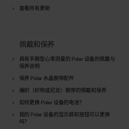
除其他设备设置外，您还可以通过 Flow 应用开启
Polar 设备的同步、关闭设备和恢复设备出厂设
查看所有更新
置。访问设备设置在主菜单上点击设备，然后选择
您的设备。如果您有多台 Polar 设备，请向左滑
动。您也可以通过点击已连接设备卡片，直接从日
记视图访问设备设置。点击并按住卡片也可启动同
步。管理您的设备同步：从应用程序启动同步周
佩戴和保养
期，而不是从您的 Polar 设备启动。关闭：您可以
从 Flow 应用的设置中关闭设备。恢复出厂设置：
具有手腕型心率测量的 Polar 设备的佩戴与
如果您的设备出现问题，可以将其恢复为出厂设
保养说明
置。请注意，将设备恢复为出厂设置会清除设备上
的所有个人数据和设置，您需要重新设置设备以供
保养 Polar 水晶腕带配件
个人使用。您从设备同步至 Flow...
编织（织物或尼龙）腕带的佩戴和保养
如何更换 Polar 设备的电池？
我的 Polar 设备的显示屏和按钮可以更换
如何禁用 Polar Beat 和 Polar Flow
吗？
Android 应用的省电功能。