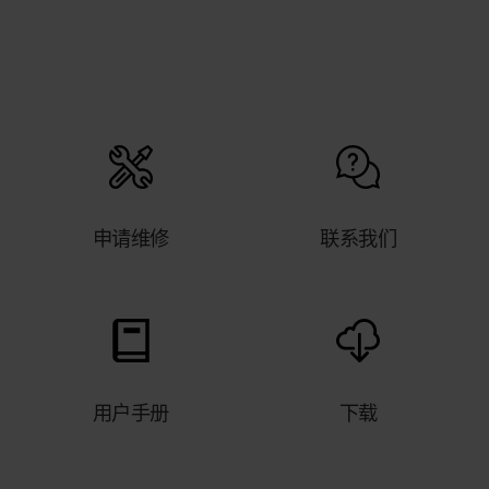
我的 Polar 训练计算机与哪些传感器
与配件兼容？
兼容的心率传感器
申请维修
联系我们
我在哪个位置可以找到 Polar 设备的
序列号？
您可以在以下位置找到设备 ID：您 Polar 设备的 设
用户手册
下载
置菜单，或者Polar Flow 应用中的 设备菜单，或者
Polar Flow 网络服务中的 产品菜单。序列号和设备
ID 也打印在设备上。请查看下面的列表，以了解它