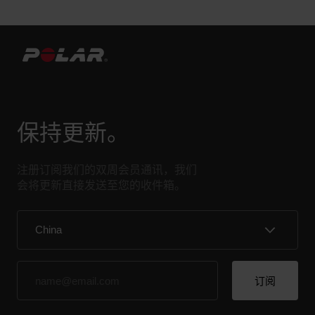
们在您设备上的位置。序列号的长度通常为 13 位
数，设备 ID 的长度则为 6 到 8 位数。 Street X
Polar Loop Unite Grit X2 Grit X2 Pro Grit X/Grit X
Pro Ignite/Ignite 2 Ignite 3 Pacer Pro Vantage
M/Vantage M2 Vantage M3 Vantage V...
保持更新。
Polar 24/7 活动跟踪的内容和方式
注册订阅我们的双周会员通讯，我们
会将更新直接发送至您的收件箱。
我为什么需要每天保持活动？ 简而言之，我们的身
体是需要运动的。总所周知，体育活动在保持身体
健康方面起主要作用。除开展体育活动外，避免久
坐也十分重要。然而，我们越来越多人每天在工
作、交通或看电视时花大量时间坐着，几乎没有什
么运动。即使您进行锻炼和参与足够的日常活动，
久坐仍对您的健康有害。久坐影响您的血液循环、
新陈代谢、能量消耗以及身体准备训练的状态。每