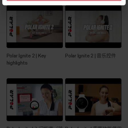
和手表处于最新状态：查看 App store 以确保您安
装了最新版本的应用程式。Flow 应用程式或
FlowSync 会告诉您是否有可用于手表的更新版固
件。确保在手机设置中将 Bluetooth 打开。确保您
的手机正在运行 Flow 应用程式且将其保持在前
台。如果您已完成上述所有步骤，但仍出现同步问
题，请按照以下步骤继续进行故障排除： 针对 iOS
对与 Flow 应用程式的同步进行故障排除...
Polar Ignite 2 | Key
Polar Ignite 2 | 音乐控件
highlights
Polar Flow 应用程式和兼容设备
Polar 设备和移动平台。Polar 设备可与大多数现代
智能手机配合使用。以下是最低要求：采用 iOS 17
或更高版本的 iOS 移动设备采用 Bluetooth 4.0 功
能和 Android 8 或更高版本的 Android 移动设备（从
手机制造商确认完整手机规格）安装有华为应用商