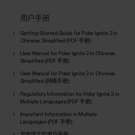
用户手册
Training Load Pro
Getting Started Guide for Polar Ignite 2 in
Chinese, Simplified (PDF 手册)
您训练时，身体的不同系统会感到疲劳。Training
Load Pro 让您全面了解训练课如何对这些不同系统
User Manual for Polar Ignite 2 in Chinese,
造成疲劳以及对您的表现有何影响。Training Load
Simplified (PDF 手册)
Pro 为您的心血管和肌肉骨骼系统（心肺负荷和肌
肉负荷）提供训练负荷，并且您可以通过感知负荷
User Manual for Polar Ignite 2 in Chinese,
评估您感觉多疲劳。通过 Training Load Pro 您可以
Simplified (网络手册)
逐节训练课或长期监测训练引起的疲劳。结合使用
Recovery Pro（说明您的身体如何应对训练造成的
Regulatory Information for Polar Ignite 2 in
疲劳），Training Load Pro 可帮助您找到训练和恢
Multiple Languages (PDF 手册)
复之间的完美平衡。 Training Load Pro 测量什么？...
Important Information in Multiple
Languages (PDF 手册)
其他语言的用户手册