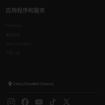
形式导入路线。文件大小限制为 25MB。Strava 按
钮将带您进入 Settings（设置）页面，您可以将
应用程序和服务
Polar 账户连接到 Strava...
Polar Flow
兼容应用
游泳指标
Smart Coaching
游泳指标帮助您分析每次游泳训练，并可长期跟踪
开发人员
您的游泳表现和进展。 泳池游泳 当使用游泳或泳
池游泳内容时，手表会识别您的泳姿，并对您的游
泳距离、时间和配速以及划水速率和休息时间进行
记录。此外，借助 SWOLF...
如何更换 Polar 设备的电池？