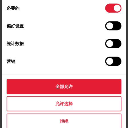
同
时间。它将睡眠时间和睡眠质量部分整合为一个一
必要的
意
目了然的数值 - 睡眠分数。睡眠分数显示与当前睡
选
眠科学定义的良好睡眠指标相比您的睡眠质量。将
择
睡眠分数的组成部分与您平常的水平进行比较，帮
偏好设置
助您识别日常例行事项的哪些方面可能影响您的睡
眠，因而需要调节。您可在手表和 Polar Flow 应用
统计数据
程式中查看您的夜间睡眠详情。Polar Flow 网络服
Polar Ignite 2 | 背光灯激活
Polar Ignite 2 | 入门简介
务中的长期睡眠数据帮助您详细分析您的睡眠模
式。 如何从 Sleep Plus Stages 中获益？ 通过利用
营销
Sleep Plus...
全部允许
Ignite 2 与 Polar Flow 应用间同步数
允许选择
据失败
Polar Ignite 2 | 心率传感器
Polar Ignite 2 | 如何更换腕
模式
带
如果您的 Polar Ignite 2 与 Polar Flow 应用同步失
拒绝
败，请先查看以下检查清单：iOS：确保应用程式