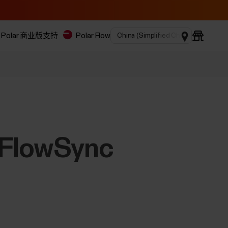
Polar 商业版
支持
Polar Flow
r FlowSync