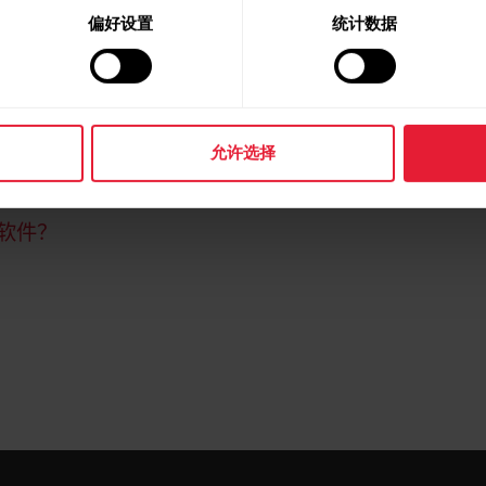
ar FlowSync 故障排除
查找其他帮助，或联系您的
当地客
偏好设置
统计数据
允许选择
c 软件？