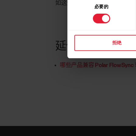
如这些建议不起作用，请从
Pol
必要的
意
选
择
拒绝
延伸阅读
哪些产品兼容 Polar FlowSyn