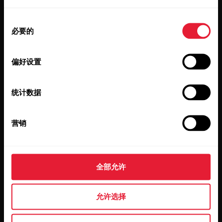
产品
关于 Polar
同
必要的
意
选
手表
我们是谁
择
偏好设置
传感器
Science
配件
Polar 商业版
统计数据
招贤纳士
营销
博客
Media Room
软件版本
全部允许
允许选择
应用程序和服务