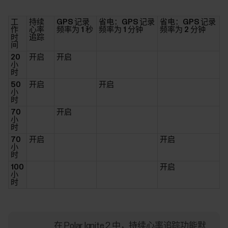
工
持续
GPS 记录
省电：GPS 记录
省电：GPS 记录
作
心率
频率为 1 秒
频率为 1 分钟
频率为 2 分钟
时
追踪
间
20
开启
开启
小
时
50
开启
开启
小
时
70
开启
小
时
70
开启
开启
小
时
100
开启
小
时
在 Polar Ignite 2 中，持续心率追踪功能
默