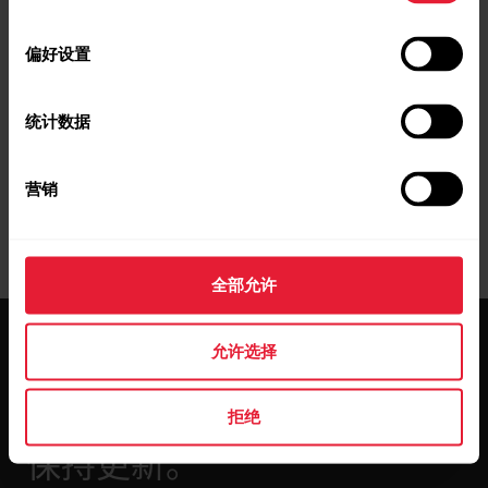
选
起。在完成训练后，背光灯设置将默认为
择
恢复为自动。请注意，在选择“始终开启”
偏好设置
的情况下，相比默认设置，耗电速度要快
得多。
统计数据
营销
全部允许
允许选择
拒绝
保持更新。