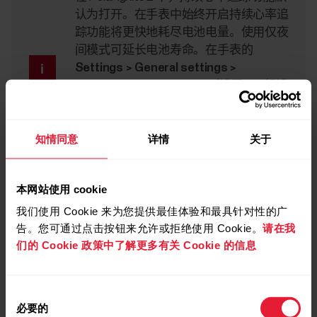
认为打开
。在手表中始终开启持续心率追
踪功能将更快地耗尽电池电量。使用
仅夜
间模式
可延长电池寿命。在手表的
Settings > General settings >
Continuous HR tracking
（设置 > 一般设
置 > 持续心率追踪）中，您可以打开、关
闭持续心率追踪功能，或切换至仅夜间模
知情同意
详情
关于
式。
本网站使用 cookie
为节省电池电量，您设备上的背光灯不会
持续亮起。您转动手腕查看手表时，背光
我们使用 Cookie 来为您提供最佳体验和最具针对性的广
灯会自动开启。除训练期间外，背光灯无
告。您可通过点击按钮来允许或拒绝使用 Cookie。
请在我
法设置为常亮。
们的 Cookie 政策中了解更多有关 Cookie 的信息
在训练期间始终开启背光灯：
从显示屏上
方向下滑动，可下拉快速设置菜单。选择
同
始终开启
或
自动
。在选择“始终开启”的情
必要的
意
况下，在训练期间手表显示屏将始终亮