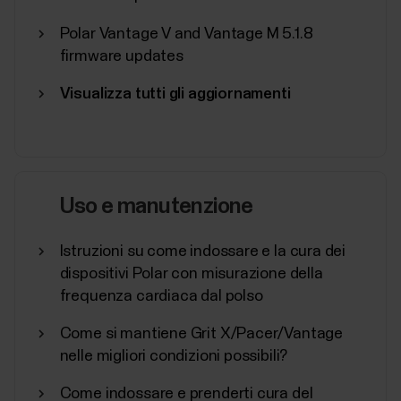
Oltre ad altre impostazioni del dispositivo, puoi
Polar Vantage V and Vantage M 5.1.8
spegnere il dispositivo Polar, avviarne la
firmware updates
sincronizzazione ed eseguire un ripristino delle
impostazioni predefinite dall'app Polar
Visualizza tutti gli aggiornamenti
Flow.Accesso alle impostazioni del dispositivoTocca
Dispositivi nel menu principale e seleziona il
dispositivo....
Uso e manutenzione
Istruzioni su come indossare e la cura dei
Programma di Fitness POLAR
dispositivi Polar con misurazione della
Il programma di Fitness Polar è pensato per chi vuole
frequenza cardiaca dal polso
migliorare la propria forma fisica con un personal
Come si mantiene Grit X/Pacer/Vantage
trainer virtuale. Anche se destinato principalmente a
nelle migliori condizioni possibili?
non professionisti, il programma è strutturato per
persone con diversi livelli di forma fisica.Il Programma
Come indossare e prenderti cura del
di Fitness è composto da 20...