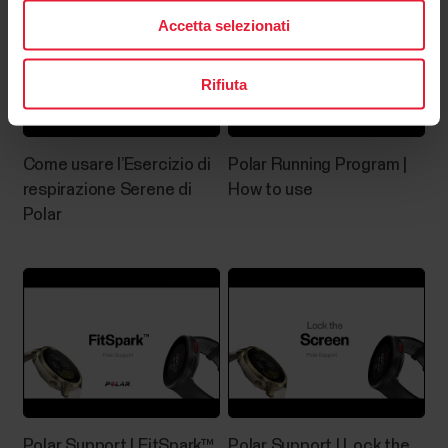
con iOS 17 o versione successivaDispositivi mobili
Accetta selezionati
Android con capacità Bluetooth 4.0 e Android 8 o
versione successiva (controllare le...
Rifiuta
Come usare l’Esercizio di
Polar Running Program |
Errore di associazione del
respirazione Serene di
How to use
Polar
dispositivo Polar all’app Flow
Se l’app Polar Flow non rileva il dispositivo Polar,
assicurarsi di quanto segue:Vi deve essere
sufficiente carica della batteria nel dispositivo Polar
e nel dispositivo mobile.Il dispositivo Polar deve
essere aggiornato.Attivare il Bluetooth nelle
impostazioni del dispositivo mobile.Disattivare...
Polar Support | FitSpark™
Polar Support | Lock the