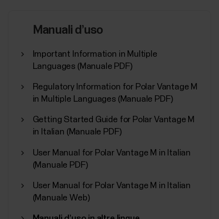
​Nightly Recharge™ misura il riposo notturno e mostra
in che modo il tuo corpo è riuscito ad affrontare lo
Manuali d’uso
stress generale che hai sostenuto di recente. Lo
stress generale può essere causato da diversi
Important Information in Multiple
fattori, tra cui famiglia, relazioni, ambiente, stile di vita,
Languages (Manuale PDF)
allenamento e così via. Il tuo...
Regulatory Information for Polar Vantage M
in Multiple Languages (Manuale PDF)
Getting Started Guide for Polar Vantage M
Training Load Pro
in Italian (Manuale PDF)
Quando ti alleni, metti sotto sforzo i vari sistemi del
User Manual for Polar Vantage M in Italian
tuo corpo. Con Training Load Pro ottieni una
(Manuale PDF)
prospettiva olistica di come le tue sessioni di
allenamento mettono tali apparati sotto sforzo e
User Manual for Polar Vantage M in Italian
dell’impatto sulle prestazioni. Training Load Pro
(Manuale Web)
fornisce dati sul carico di lavoro per il sistema...
Manuali d’uso in altre lingue