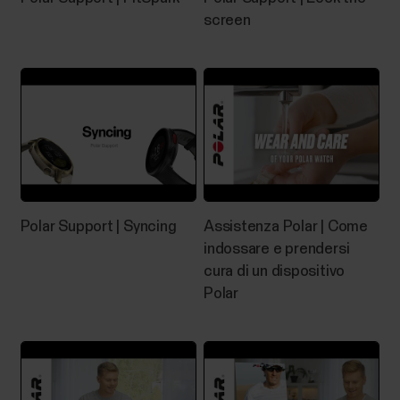
screen
Dove si trova il numero di serie/ID
dispositivo del dispositivo Polar?
Trovi la ID dispositivo nel:menu Impostazioni del tuo
dispositivo Polar omenu Dispositivi dell’app Polar
Flow omenu Prodotti del servizio Web Polar Flow.Il
numero di serie e la ID dispositivo sono anche
stampati sul dispositivo stesso. Controlla l’elenco qui
sotto per scoprire dove si trovano. Il...
Polar Support | Syncing
Assistenza Polar | Come
indossare e prendersi
cura di un dispositivo
Polar
Come si ripristina Grit
X/Pacer/Street X/Vantage?
In caso di problemi con Grit X/Grit X Pro/Grit X2/Grit