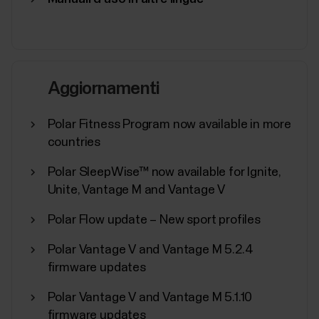
Profili sport di Polar
Aggiornamenti
Qui sono elencati tutti i profili sport supportati da
Polar Flow e dai dispositivi Polar. Puoi scegliere fino a
Polar Fitness Program now available in more
20 profili sport alla volta per il tuo dispositivo Polar.
countries
Per altre informazioni, vedi Come si modificano i
profili sport e le visualizzazioni allenamento in Polar
Polar SleepWise™ now available for Ignite,
Flow?. Se desideri...
Unite, Vantage M and Vantage V
Polar Flow update – New sport profiles
Polar Vantage V and Vantage M 5.2.4
Sincronizzazione, spegnimento e
firmware updates
ripristino delle impostazioni
Polar Vantage V and Vantage M 5.1.10
predefinite dall'app Polar Flow
firmware updates