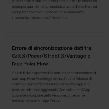
fruibile nelle situazioni in cui il carico è stato basso, ad
esempio quando hai appena iniziato ad allenarti o stai
recuperando dopo un periodo di allenamento
intenso. In precedenza, il feedback...
Errore di sincronizzazione dati tra
Grit X/Pacer/Street X/Vantage e
l’app Polar Flow
Se i dati dello sportwatch non vengono sincronizzati
con l'app Polar Flow, leggi prima di tutto l'elenco di
controllo seguente:iOS:Assicurarsi che l’app e lo
sportwatch siano aggiornati: Controllare dall’App
Store se si dispone della versione più recente
dell’app installata. L’app Flow o...