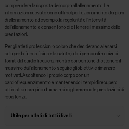
comprendere la risposta del corpo all'allenamento. Le
informazioni ricevute sono utili nel perfezionamento dei piani
di allenamento, ad esempio, la regolarità e l’intensità
dell’allenamento, e consentono di ottenere il massimo delle
prestazioni.
Per gli atleti professioni o coloro che desiderano allenarsi
solo per la forma fisica e la salute, i dati personali e univoci
forniti dal cardiofrequenzimentro consentono di ottenere il
massimo dall’allenamento, seguire gli obiettivi e rimanere
motivati. Ascoltando il proprio corpo con un
cardiofrequenzimentro e mantenendo i tempi di recupero
ottimali, si sarà più in forma e si miglioreranno le prestazioni di
resistenza.
Utile per atleti di tutti i livelli