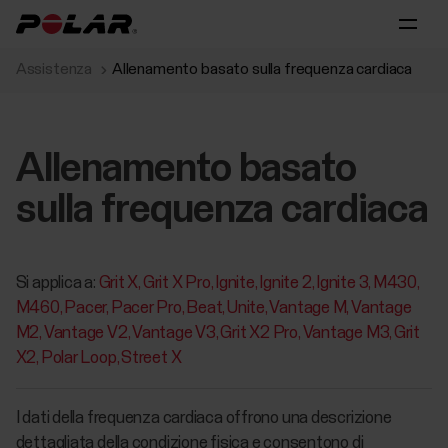
Assistenza
Allenamento basato sulla frequenza cardiaca
Allenamento basato
sulla frequenza cardiaca
Si applica a:
Grit X
Grit X Pro
Ignite
Ignite 2
Ignite 3
M430
M460
Pacer
Pacer Pro
Beat
Unite
Vantage M
Vantage
M2
Vantage V2
Vantage V3
Grit X2 Pro
Vantage M3
Grit
X2
Polar Loop
Street X
I dati della frequenza cardiaca offrono una descrizione
dettagliata della condizione fisica e consentono di