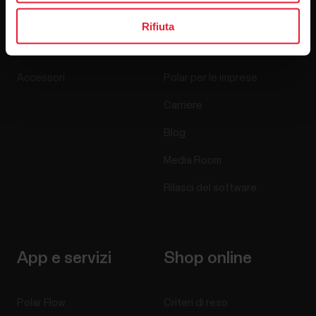
Sportwatch
Chi siamo
Rifiuta
Sensori
Scienza
Accessori
Polar per le imprese
Carriere
Blog
Media Room
Rilasci del software
App e servizi
Shop online
Polar Flow
Criteri di reso