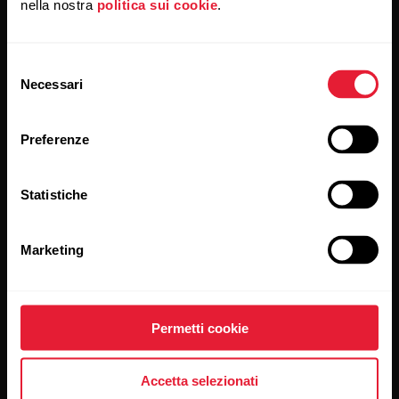
nella nostra
politica sui cookie
.
Resta aggiornato.
Selezione
Necessari
del
Iscriviti alla nostra newsletter per ricevere
consenso
i nostri aggiornamenti direttamente via email.
Preferenze
Statistiche
Marketing
Cliccando su Iscriviti, accetti di ricevere delle email da Polar
e confermi di avere letto la nostra
informativa sulla privacy.
Permetti cookie
Prodotti
Su Polar
Accetta selezionati