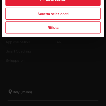
Accetta selezionati
App e servizi
Shop online
Rifiuta
Polar Flow
Criteri di reso
App compatibili
FAQ
Smart Coaching
Sviluppatori