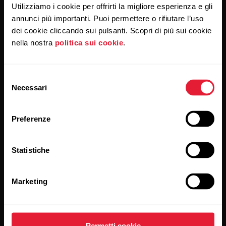
Utilizziamo i cookie per offrirti la migliore esperienza e gli
annunci più importanti. Puoi permettere o rifiutare l’uso
Cliccando su Iscriviti, accetti di ricevere delle email da Polar
e confermi di avere letto la nostra
informativa sulla privacy.
dei cookie cliccando sui pulsanti. Scopri di più sui cookie
nella nostra
politica sui cookie
.
Prodotti
Su Polar
Selezione
Necessari
del
Sportwatch
Chi siamo
consenso
Sensori
Scienza
Preferenze
Accessori
Polar per le imprese
Statistiche
Carriere
Blog
Marketing
Media Room
Rilasci del software
Permetti cookie