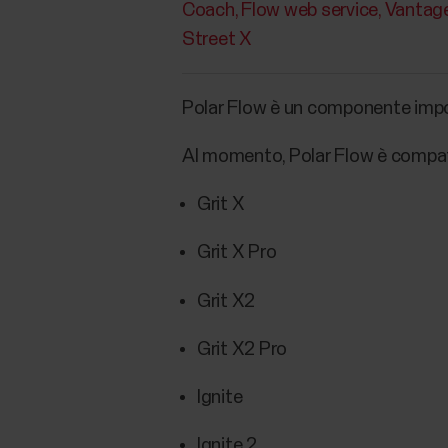
Coach
Flow web service
Vantag
Street X
Polar Flow è un componente importa
Al momento, Polar Flow è compati
Grit X
Grit X Pro
Grit X2
Grit X2 Pro
Ignite
Ignite 2