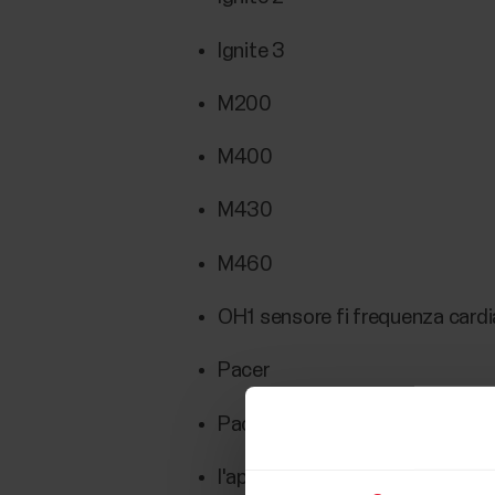
Ignite 3
M200
M400
M430
M460
OH1 sensore fi frequenza cardia
Pacer
Pacer Pro
l'app Polar Beat