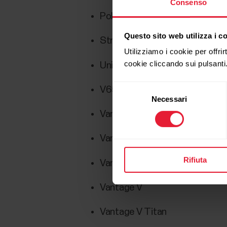
Consenso
Polar Loop
Questo sito web utilizza i c
Street X
Utilizziamo i cookie per offrir
cookie cliccando sui pulsanti
Unite
Selezione
V650
Necessari
del
consenso
Vantage M
Vantage M2
Rifiuta
Vantage M3
Vantage V
Vantage V Titan