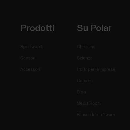
Prodotti
Su Polar
Sportwatch
Chi siamo
Sensori
Scienza
Accessori
Polar per le imprese
Carriere
Blog
Media Room
Rilasci del software