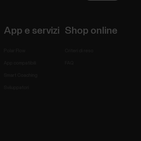
App e servizi
Shop online
Polar Flow
Criteri di reso
App compatibili
FAQ
Smart Coaching
Sviluppatori