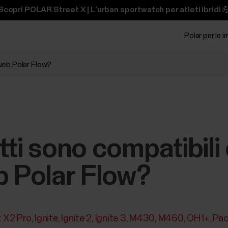
Scopri POLAR Street X | L’urban sportwatch per atleti ibridi 
Polar per le 
 web Polar Flow?
ti sono compatibili 
b Polar Flow?
t X2 Pro
Ignite
Ignite 2
Ignite 3
M430
M460
OH1+
Pac