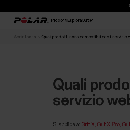
Prodotti
Esplora
Outlet
Assistenza
Quali prodotti sono compatibili con il servizio
Quali prodot
servizio we
Si applica a:
Grit X
Grit X Pro
Gri