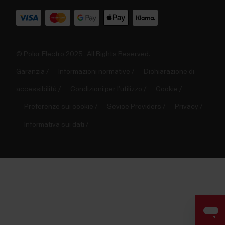
© Polar Electro 2025 . All Rights Reserved.
Garanzia
Informazioni normative
Dichiarazione di
accessibilità
Condizioni per l’utilizzo
Cookie
Preferenze sui cookie
Sevice Providers
Privacy
Informativa sui dati