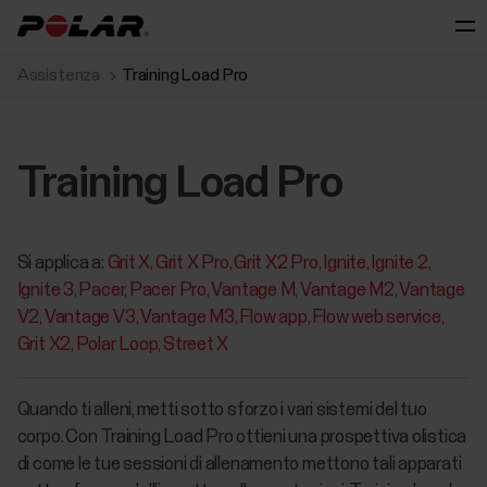
Assistenza
Training Load Pro
Training Load Pro
Si applica a:
Grit X
Grit X Pro
Grit X2 Pro
Ignite
Ignite 2
Ignite 3
Pacer
Pacer Pro
Vantage M
Vantage M2
Vantage
V2
Vantage V3
Vantage M3
Flow app
Flow web service
Grit X2
Polar Loop
Street X
Quando ti alleni, metti sotto sforzo i vari sistemi del tuo
corpo. Con Training Load Pro ottieni una prospettiva olistica
di come le tue sessioni di allenamento mettono tali apparati