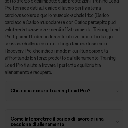
sotto sforzo e dell’impatto sulle prestazioni. Training Load
Pro fornisce dati sul carico di lavoro per il sistema
cardiovascolare e quello muscolo-scheletrico (Carico
cardiaco e Carico muscolare) e con Carico percepito puoi
valutare la tua sensazione di affaticamento. Training Load
Pro ti permette di monitorare lo sforzo prodotto da ogni
sessione di allenamento e a lungo termine. Insieme a
Recovery Pro, che indica il modo in cui il tuo corpo sta
affrontando lo sforzo prodotto dall’allenamento, Training
Load Pro ti aiuta a trovare il perfetto equilibrio tra
allenamento e recupero.
Che cosa misura Training Load Pro?
Come interpretare il carico di lavoro di una
sessione di allenamento