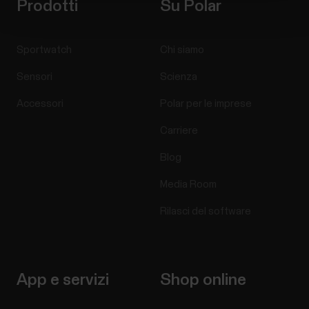
Prodotti
Su Polar
Sportwatch
Chi siamo
Sensori
Scienza
Accessori
Polar per le imprese
Carriere
Blog
Media Room
Rilasci del software
App e servizi
Shop online