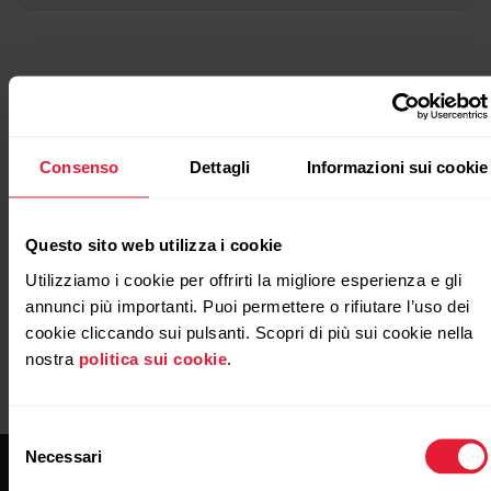
Altre letture
Consenso
Dettagli
Informazioni sui cookie
https://www.polar.com/img/static/whitepapers/pdf/pol
training-load-pro-white-paper.pdf
Questo sito web utilizza i cookie
Utilizziamo i cookie per offrirti la migliore esperienza e gli
annunci più importanti. Puoi permettere o rifiutare l’uso dei
cookie cliccando sui pulsanti. Scopri di più sui cookie nella
nostra
politica sui cookie
.
Selezione
Necessari
del
consenso