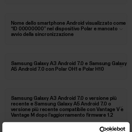
Nome dello smartphone Android visualizzato come
“ID 00000000” nel dispositivo Polar e mancato
avvio della sincronizzazione
Samsung Galaxy A3 Android 7.0 e Samsung Galaxy
A5 Android 7.0 con Polar OH1 e Polar H10
Samsung Galaxy A3 Android 7.0 o versione più
recente e Samsung Galaxy A5 Android 7.0 o
versione più recente compatibile con Vantage V e
Vantage M dopo l’aggiornamento firmware 1.2