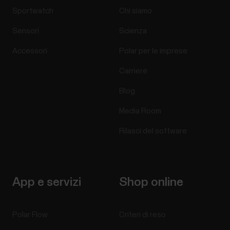
Sportwatch
Chi siamo
Sensori
Scienza
Accessori
Polar per le imprese
Carriere
Blog
Media Room
Rilasci del software
App e servizi
Shop online
Polar Flow
Criteri di reso