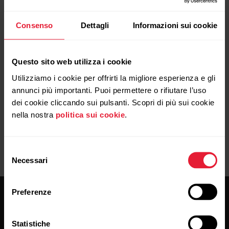
OnePlus 2 (A2003) Android 6.0.1 con Polar
Consenso
Dettagli
Informazioni sui cookie
Vantage V e Vantage M
Questo sito web utilizza i cookie
Utilizziamo i cookie per offrirti la migliore esperienza e gli
Motorola Moto G8 Power
annunci più importanti. Puoi permettere o rifiutare l’uso
dei cookie cliccando sui pulsanti. Scopri di più sui cookie
nella nostra
politica sui cookie
.
Selezione
Necessari
del
consenso
Preferenze
Statistiche