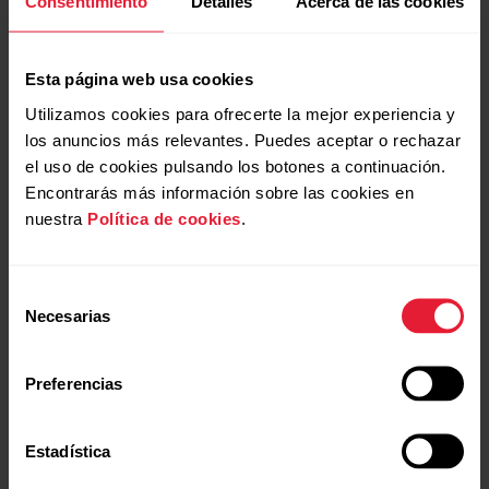
Consentimiento
Detalles
Acerca de las cookies
Polar?
continuación.Polar Flow:La sincronización
automática no funciona en segundo plano o es...
¿Se pueden sustituir la pantalla y los
Esta página web usa cookies
botones de mi dispositivo Polar?
Utilizamos cookies para ofrecerte la mejor experiencia y
los anuncios más relevantes. Puedes aceptar o rechazar
el uso de cookies pulsando los botones a continuación.
Mapas offline
Encontrarás más información sobre las cookies en
Tutoriales de vídeo
nuestra
Política de cookies
.
Puedes descargar mapas offline desde el servicio
web Polar Flow y transferirlos a tu reloj utilizando un
ordenador. Los mapas disponibles en el servicio web
Selección
Polar Flow incluyen mapas detallados de países y
Necesarias
de
regiones, así como mapas básicos de continentes y
consentimiento
grandes extensiones. El reloj lleva...
Preferencias
Estadística
Registro del sueño Sleep Plus