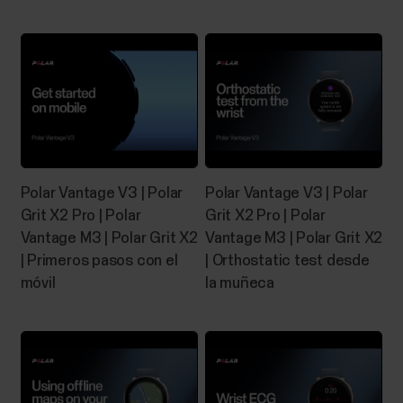
está activado.El modo avión/modo vuelo no está
activado (ni en tu dispositivo Polar ni en tu...
App Polar Flow y dispositivos
compatibles
Polar Vantage V3 | Polar
Polar Vantage V3 | Polar
Dispositivos Polar y plataformas móvilesLos
Grit X2 Pro | Polar
Grit X2 Pro | Polar
dispositivos Polar funcionan con los smartphones
Vantage M3 | Polar Grit X2
Vantage M3 | Polar Grit X2
más modernos. Aquí aparecen unos requisitos
| Primeros pasos con el
| Orthostatic test desde
mínimos:Dispositivos móviles iOS con iOS 17 o
móvil
la muñeca
posteriorLos dispositivos móviles Android con
capacidad Bluetooth 4.0 y Android 8 o posterior
(consulta las...