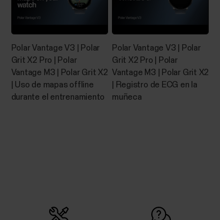
Controles de música
Controla la música y la información multimedia en tu
Polar Vantage V3 | Polar
Polar Vantage V3 | Polar
teléfono a través de tu reloj durante las sesiones de
Grit X2 Pro | Polar
Grit X2 Pro | Polar
entrenamiento, así como a través de la vista de hora
Vantage M3 | Polar Grit X2
Vantage M3 | Polar Grit X2
cuando no estés entrenando. Los controles de
| Uso de mapas offline
| Registro de ECG en la
música están disponibles para teléfonos iOS y
durante el entrenamiento
muñeca
Android. Para utilizar los controles de música,...
Fallo de vinculación del dispositivo
Polar con la app Flow
Si la app Polar Flow no encuentra tu dispositivo Polar,
comprueba que:No hay suficiente batería ni en tu
dispositivo Polar ni en tu dispositivo móvil.Tu