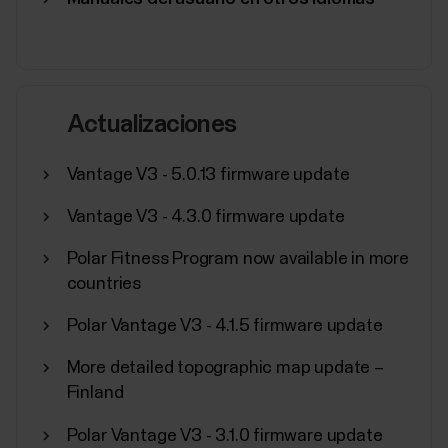
Sincronización, apagado y
Actualizaciones
restablecimiento de fábrica desde
la app Polar Flow
Vantage V3 - 5.0.13 firmware update
Además de otros ajustes del dispositivo, puedes
Vantage V3 - 4.3.0 firmware update
iniciar la sincronización, apagar y realizar un
restablecimiento de fábrica en tu dispositivo Polar
Polar Fitness Program now available in more
desde la app Flow.Acceso a los ajustes del
countries
dispositivoToca Dispositivos en el menú principal y
elige tu dispositivo. Desliza hacia la izquierda si...
Polar Vantage V3 - 4.1.5 firmware update
More detailed topographic map update –
Finland
Polar Vantage V3 - 3.1.0 firmware update
Programa de fitness de Polar