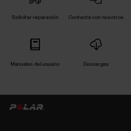
dispositivo Polar está actualizado.El Bluetooth está
activado en tus ajustes móviles.El modo avión/modo
Solicitar reparación
Contacta con nosotros
vuelo no está activado (ni en tu...
Temperatura nocturna de la piel
Manuales del usuario
Descargas
La medición Temperatura nocturna de la piel registra
automáticamente la temperatura de tu piel mientras
duermes. Luego compara el resultado con tu media
de 28 días y muestra la variación con respecto a esa
media. Hacer un seguimiento de las variaciones de la
temperatura de tu piel puede ayudarte a...