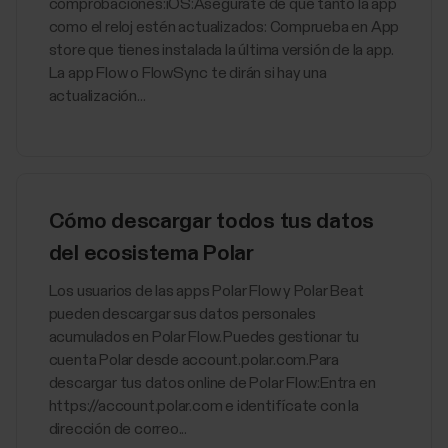
comprobaciones:iOS:Asegúrate de que tanto la app
como el reloj estén actualizados: Comprueba en App
store que tienes instalada la última versión de la app.
La app Flow o FlowSync te dirán si hay una
actualización...
Cómo descargar todos tus datos
del ecosistema Polar
Los usuarios de las apps Polar Flow y Polar Beat
pueden descargar sus datos personales
acumulados en Polar Flow. Puedes gestionar tu
cuenta Polar desde account.polar.com.Para
descargar tus datos online de Polar Flow:Entra en
https://account.polar.com e identifícate con la
dirección de correo...