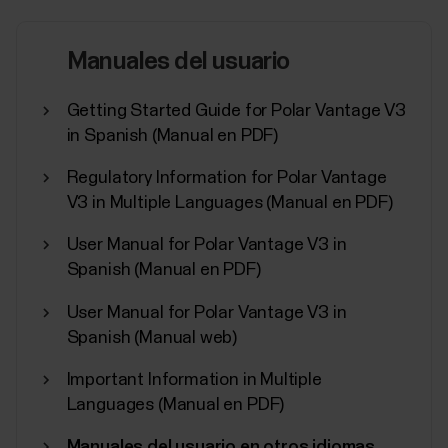
Cuando entrenas, los diferentes sistemas de tu
cuerpo se tensan. Con Training Load Pro, obtienes
una visión holística del esfuerzo que suponen tus
Manuales del usuario
sesiones de entrenamiento para los distintos
sistemas del cuerpo y cómo esto afecta a tu
Getting Started Guide for Polar Vantage V3
rendimiento. Training Load Pro te indica la carga de...
in Spanish (Manual en PDF)
Regulatory Information for Polar Vantage
V3 in Multiple Languages (Manual en PDF)
User Manual for Polar Vantage V3 in
Perfiles de deporte de Polar
Spanish (Manual en PDF)
Aquí tienes una lista de todos los perfiles de
deporte compatibles con Polar Flow y los
User Manual for Polar Vantage V3 in
dispositivos Polar. Puedes elegir hasta 20 perfiles de
Spanish (Manual web)
deporte a la vez para tu dispositivo Polar. Consulta
¿Cómo puedo editar los perfiles de deporte y las
Important Information in Multiple
vistas de entrenamiento en Polar Flow? para
Languages (Manual en PDF)
obtener más...
Manuales del usuario en otros idiomas