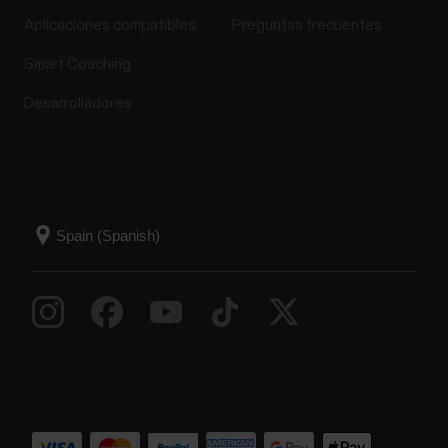
seguimiento de actividad 24/7 de
Aplicaciones compatibles
Preguntas frecuentes
Polar
Smart Coaching
¿Por qué debo estar activo cada día? Dicho
sencillamente, nuestro cuerpo está diseñado para
Desarrolladores
moverse. Es bien sabido que la actividad física es el
factor principal para mantenerse sanos. Además de
estar activos, es muy importante evitar estar
sentados mucho tiempo. Sin embargo, cada vez más
estamos...
Indicaciones por voz en la app Polar
Flow
La función Indicaciones por voz proporciona datos
de entrenamiento relevantes a través de los