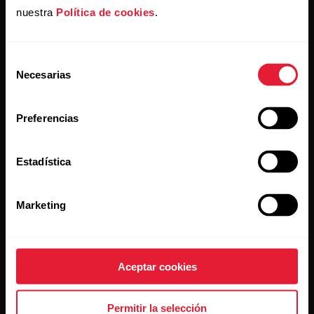
nuestra
Política de cookies
.
Suscríbete a nuestra newsletter y recibe
las últimas noticias directamente en tu bandeja de
Selección
entrada.
Necesarias
de
consentimiento
Preferencias
Estadística
Al hacer clic en Suscribir, aceptas recibir correos
Marketing
electrónicos de Polar y confirmas que has leído nuestro
Aviso de privacidad.
Aceptar cookies
Productos
Acerca de Polar
Permitir la selección