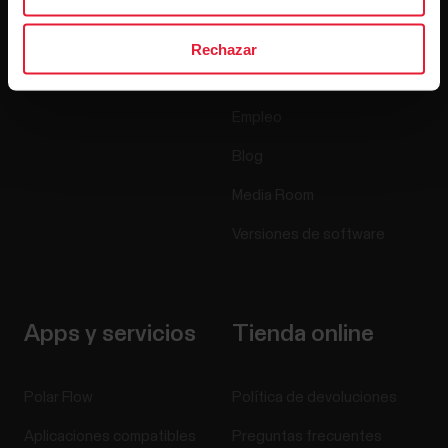
Relojes
Quiénes somos
Sensores
Ciencia
Rechazar
Accesorios
Polar empresas
Empleo
Blog
Media Room
Versiones de software
Apps y servicios
Tienda online
Polar Flow
Política de devoluciones
Aplicaciones compatibles
Preguntas frecuentes