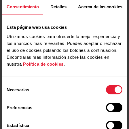
ordenador y tu reloj debe estar conectado a tu cuenta de
Consentimiento
Detalles
Acerca de las cookies
Polar Flow. En primer lugar, descarga el archivo de mapa
desde el servicio web Polar Flow y, a continuación,
transfiérelo al reloj en tu ordenador mediante el
Explorador
Esta página web usa cookies
de archivos
(Windows) u
OpenMTP
(Mac).
Utilizamos cookies para ofrecerte la mejor experiencia y
los anuncios más relevantes. Puedes aceptar o rechazar
el uso de cookies pulsando los botones a continuación.
Descargar el archivo del mapa desde el servicio
web Polar Flow
Encontrarás más información sobre las cookies en
nuestra
Política de cookies
.
Selección
Transferir el mapa descargado a tu reloj
Necesarias
(Windows)
de
consentimiento
Preferencias
Transferir el mapa descargado a tu reloj (Mac)
Estadística