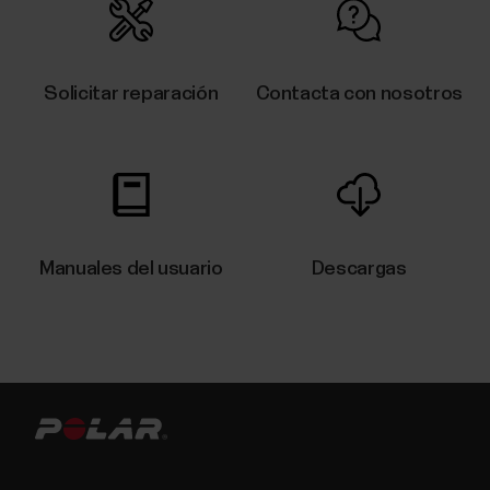
comprueba que:No hay suficiente batería ni en tu
dispositivo Polar ni en tu dispositivo móvil.Tu
dispositivo Polar está actualizado.El Bluetooth está
activado en tus ajustes móviles.El modo avión/modo
Solicitar reparación
Contacta con nosotros
vuelo no está activado (ni en tu...
Temperatura nocturna de la piel
Manuales del usuario
Descargas
La medición Temperatura nocturna de la piel registra
automáticamente la temperatura de tu piel mientras
duermes. Luego compara el resultado con tu media
de 28 días y muestra la variación con respecto a esa
media. Hacer un seguimiento de las variaciones de la
temperatura de tu piel puede ayudarte a...