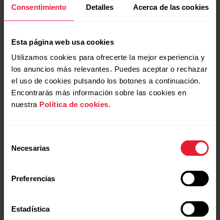
¿Puedo cambiar la pila de mi dispositivo
Consentimiento
Detalles
Acerca de las cookies
está equipado para adaptarse a personas con
Polar?
distintos estados de forma física.El Programa de...
¿Se pueden sustituir la pantalla y los
Esta página web usa cookies
botones de mi dispositivo Polar?
Utilizamos cookies para ofrecerte la mejor experiencia y
los anuncios más relevantes. Puedes aceptar o rechazar
el uso de cookies pulsando los botones a continuación.
Cómo deshabilitar el ahorro de
Encontrarás más información sobre las cookies en
energía para las apps Polar Beat y
nuestra
Política de cookies
.
Tutoriales de vídeo
Polar Flow Android
Es posible que tengas que deshabilitar el ahorro de
Selección
energía y todas las restricciones de segundo plano
Necesarias
de
de la app Polar Flow/Beat en tu dispsitivo Android si
consentimiento
tienes alguno de los problemas que se enumeran a
continuación.Polar Flow:La sincronización
Preferencias
automática no funciona en segundo plano o es...
Estadística