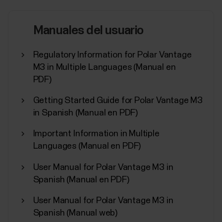
Medición de recuperación Nightly
Recharge™
Manuales del usuario
​Nightly Recharge™ es una herramienta que mide y
muestra cómo ha afrontado tu cuerpo el estrés
Regulatory Information for Polar Vantage
general que has experimentado últimamente.El
M3 in Multiple Languages (Manual en
estrés general puede proceder de distintas fuentes,
PDF)
como el trabajo, la familia, las relaciones, el entorno, el
estilo de vida, el entrenamiento, etc. Tu cuerpo...
Getting Started Guide for Polar Vantage M3
in Spanish (Manual en PDF)
Important Information in Multiple
Languages (Manual en PDF)
Training Load Pro
User Manual for Polar Vantage M3 in
Cuando entrenas, los diferentes sistemas de tu
Spanish (Manual en PDF)
cuerpo se tensan. Con Training Load Pro, obtienes
una visión holística del esfuerzo que suponen tus
User Manual for Polar Vantage M3 in
sesiones de entrenamiento para los distintos
Spanish (Manual web)
sistemas del cuerpo y cómo esto afecta a tu