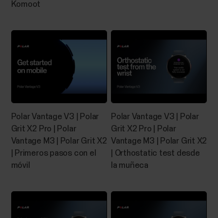
tiempo ha transcurrido en cada fase del sueño.
Komoot
Recopila tu tiempo de sueño y los componentes
que determinan la calidad del sueño en una sola cifra:
la puntuación del sueño. La puntuación del sueño te...
App Polar Flow y dispositivos
compatibles
Polar Vantage V3 | Polar
Polar Vantage V3 | Polar
Grit X2 Pro | Polar
Grit X2 Pro | Polar
Dispositivos Polar y plataformas móvilesLos
Vantage M3 | Polar Grit X2
Vantage M3 | Polar Grit X2
dispositivos Polar funcionan con los smartphones
| Primeros pasos con el
| Orthostatic test desde
más modernos. Aquí aparecen unos requisitos
móvil
la muñeca
mínimos:Dispositivos móviles iOS con iOS 17 o
posteriorLos dispositivos móviles Android con
capacidad Bluetooth 4.0 y Android 8 o posterior
(consulta las...