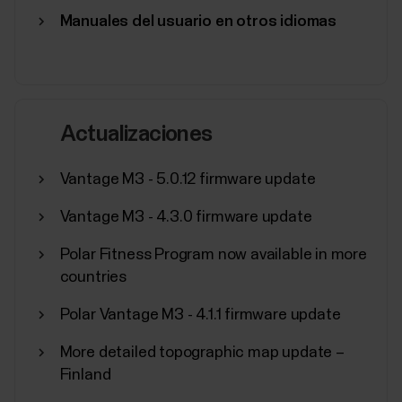
rendimiento. Training Load Pro te indica la carga de...
Manuales del usuario en otros idiomas
Perfiles de deporte de Polar
Actualizaciones
Aquí tienes una lista de todos los perfiles de
Vantage M3 - 5.0.12 firmware update
deporte compatibles con Polar Flow y los
dispositivos Polar. Puedes elegir hasta 20 perfiles de
Vantage M3 - 4.3.0 firmware update
deporte a la vez para tu dispositivo Polar. Consulta
¿Cómo puedo editar los perfiles de deporte y las
Polar Fitness Program now available in more
vistas de entrenamiento en Polar Flow? para
countries
obtener más...
Polar Vantage M3 - 4.1.1 firmware update
More detailed topographic map update –
Finland
Sincronización, apagado y