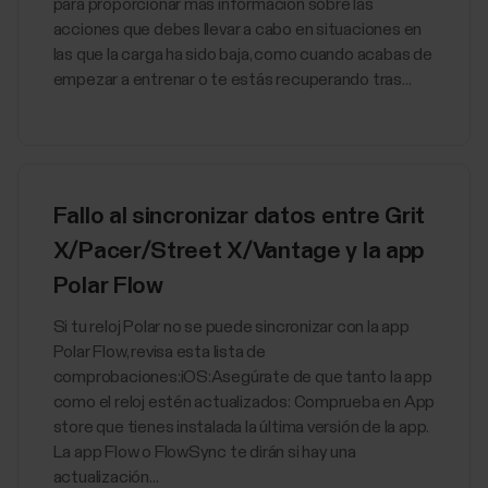
para proporcionar más información sobre las
acciones que debes llevar a cabo en situaciones en
las que la carga ha sido baja, como cuando acabas de
empezar a entrenar o te estás recuperando tras...
Fallo al sincronizar datos entre Grit
X/Pacer/Street X/Vantage y la app
Polar Flow
Si tu reloj Polar no se puede sincronizar con la app
Polar Flow, revisa esta lista de
comprobaciones:iOS:Asegúrate de que tanto la app
como el reloj estén actualizados: Comprueba en App
store que tienes instalada la última versión de la app.
La app Flow o FlowSync te dirán si hay una
actualización...