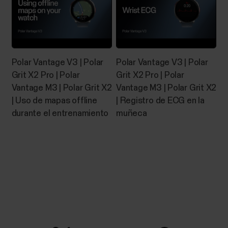
Controles de música
Polar Vantage V3 | Polar
Polar Vantage V3 | Polar
Controla la música y la información multimedia en tu
teléfono a través de tu reloj durante las sesiones de
Grit X2 Pro | Polar
Grit X2 Pro | Polar
entrenamiento, así como a través de la vista de hora
Vantage M3 | Polar Grit X2
Vantage M3 | Polar Grit X2
cuando no estés entrenando. Los controles de
| Uso de mapas offline
| Registro de ECG en la
música están disponibles para teléfonos iOS y
durante el entrenamiento
muñeca
Android. Para utilizar los controles de música,...
Fallo de vinculación del dispositivo
Polar con la app Flow
Si la app Polar Flow no encuentra tu dispositivo Polar,