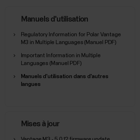
Mesure de la récupération Nightly
Manuels d'utilisation
Recharge™
Regulatory Information for Polar Vantage
​Nightly Recharge™ mesure votre récupération
nocturne et indique dans quelle mesure votre corps
M3 in Multiple Languages (Manuel PDF)
a fait face au stress général que vous avez ressenti
Important Information in Multiple
ces derniers temps. Le stress général peut provenir
Languages (Manuel PDF)
de différentes sources, telles que le travail, la famille,
les relations, l'environnement, le...
Manuels d'utilisation dans d'autres
langues
Training Load Pro
Lorsque vous vous entraînez, les différents
Mises à jour
systèmes de votre corps sont mis à rude épreuve.
Training Load Pro vous donne un aperçu holistique
Vantage M3 - 5.0.12 firmware update