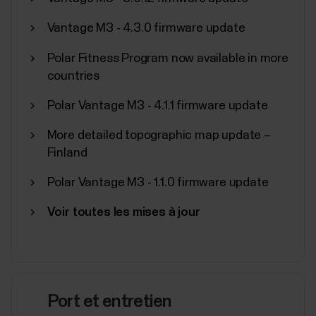
sur la façon dont vos séances d'entraînement font
travailler les différents systèmes et leur impact sur
Vantage M3 - 4.3.0 firmware update
vos performances. La fonction Training Load Pro...
Polar Fitness Program now available in more
countries
Polar Vantage M3 - 4.1.1 firmware update
Profils sportifs Polar
More detailed topographic map update –
Finland
Voici la liste de tous les profils sportifs pris en
charge par l'application Polar Flow et les dispositifs
Polar Vantage M3 - 1.1.0 firmware update
Polar. Vous pouvez choisir jusqu'à 20 profils sportifs
à la fois pour votre dispositif Polar. Pour plus
Voir toutes les mises à jour
d'informations, consultez Comment modifier les
profils sportifs et les...
Port et entretien