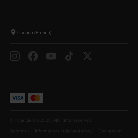
compatible ?
Émetteurs de fréquence cardiaque compatibles...
Explication du fonctionnement du
suivi d’activité Polar jour et nuit
Pourquoi dois-je être actif au quotidien ? Pour faire
simple, notre corps est conçu pour bouger. On sait
tous que l’activité physique constitue un facteur
capital pour rester en bonne santé. En plus d’être
physiquement actif, il est important d’éviter de
rester trop longtemps assis. Pourtant, nous...
© Polar Electro 2025 . All Rights Reserved.
Garantie
Informations réglementaires
Déclaration