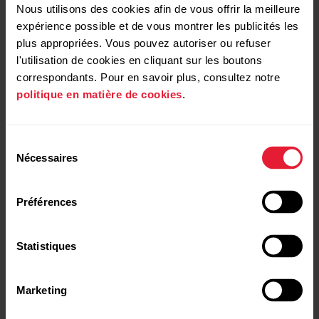
Nous utilisons des cookies afin de vous offrir la meilleure
Bien qu’il soit principalement destiné aux non-
Didacticiels vidéo
expérience possible et de vous montrer les publicités les
professionnels, le programme peut s’adapter à
différents niveaux de forme physique.Le
plus appropriées. Vous pouvez autoriser ou refuser
Programme...
l'utilisation de cookies en cliquant sur les boutons
correspondants. Pour en savoir plus, consultez notre
politique en matière de cookies
.
Sélection
Comment désactiver les fonctions
Nécessaires
du
d'économie d'énergie pour les
consentement
applications Polar Beat et Polar
Training Load Pro |
Polar Vantage V / V2 / V3
Préférences
Comment l'utiliser‬‬‬
/ M3 / Grit X Pro / Grit X2 /
Flow Android
Grit X2 Pro | Recovery Pro
Désactiver l'économie d'énergie et toutes les
Statistiques
restrictions en arrière-plan de l'application Polar Flow
/ Beat sur votre dispositif Android peut s'avérer
Marketing
nécessaire si vous rencontrez l'un des problèmes
répertoriés ci-dessous.Polar Flow :La