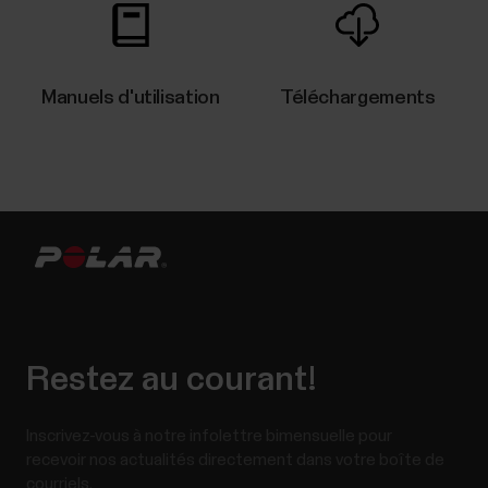
l'application Polar Flow échoue
Si l'application Polar Flow ne détecte pas votre
dispositif Polar, vérifiez :qu'il y a suffisamment de
Manuels d'utilisation
Téléchargements
batterie à la fois dans votre dispositif Polar et votre
dispositif mobile,que votre dispositif Polar est à
jour,que le Bluetooth est activé dans les réglages de
votre dispositif...
Température nocturne de la peau
La fonction Température nocturne de la peau
Restez au courant!
mesure automatiquement la température de votre
peau lorsque vous dormez. Elle compare ensuite le
Inscrivez-vous à notre infolettre bimensuelle pour
résultat avec votre moyenne sur 28 jours et indique
recevoir nos actualités directement dans votre boîte de
la variation par rapport à cette moyenne. Suivre les
courriels.