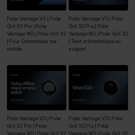
​La fonction Sleep Plus Stages suit
automatiquement la durée et la qualité de votre
Polar Vantage V3 | Polar
Polar Vantage V3 | Polar
sommeil, et vous indique le temps passé dans
Grit X2 Pro | Polar
Grit X2 Pro | Polar
chaque phase de celui-ci. Elle regroupe le temps de
Vantage M3 | Polar Grit X2
Vantage M3 | Polar Grit X2
sommeil et les éléments évaluant la qualité du
| Pour Commencer sur
| Test orthostatique au
sommeil en une valeur claire : le score du sommeil. Le
mobile
poignet
score du sommeil...
Application Polar Flow et dispositifs
compatibles
Dispositifs Polar et plateformes mobilesLes
dispositifs Polar fonctionnent avec la plupart des
Polar Vantage V3 | Polar
Polar Vantage V3 | Polar
smartphones modernes. La configuration requise
Grit X2 Pro | Polar
Grit X2 Pro | Polar
est la suivante :Dispositifs mobiles iOS dotés d'iOS
Vantage M3 | Polar Grit X2
Vantage M3 | Polar Grit X2