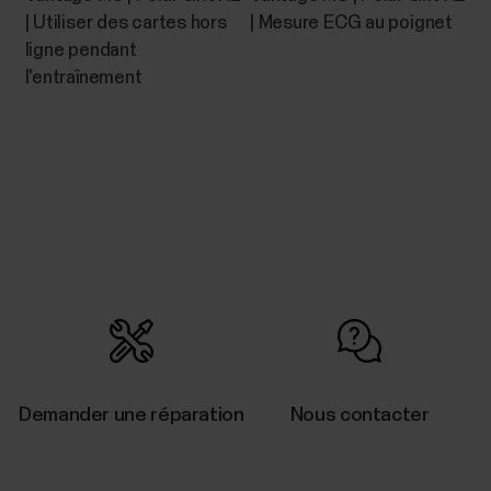
version 17 ou ultérieureDispositifs mobiles Android
| Utiliser des cartes hors
| Mesure ECG au poignet
dotés de la fonctionnalité Bluetooth 4.0 et...
ligne pendant
l'entraînement
Commandes de la musique
Vous pouvez contrôler la lecture de votre musique
et de vos médias sur votre téléphone avec votre
montre pendant vos séances d'entraînement, ou sur
la vue horaire quand vous ne faites pas de sport. Les
commandes pour la musique sont disponibles pour
les téléphones iOS et Android. Pour utiliser...
Demander une réparation
Nous contacter
L'association du dispositif Polar à