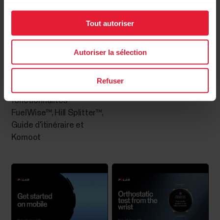
synchronisation automatique ne...
Tout autoriser
Autoriser la sélection
Polar Vantage V2 / V3 /
Polar Vantage V3 | Polar
M3 / Grit X / Grit X Pro /
Grit X2 Pro | Polar
Cartes hors ligne
Grit X2 / Grit X2 Pro |
Vantage M3 | Polar Grit X2
Refuser
Vous pouvez télécharger des cartes hors ligne
S'entraîner avec les
| Cartes hors ligne
depuis le service Web Polar Flow et les transférer
fonctionnalités
vers votre montre à l'aide d'un ordinateur. Les cartes
FuelWise™, Hill Splitter™,
disponibles sur le service Web Flow comprennent
Guide d'itinéraire et
des cartes détaillées de pays et de régions, ainsi que
Komoot
des cartes de base de continents et...
Suivi du sommeil Sleep Plus
Stages™