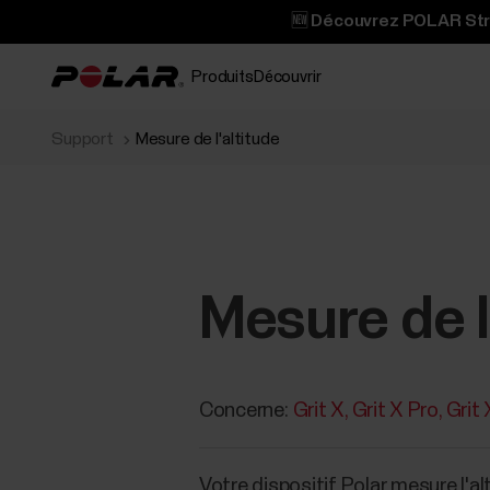
🆕 Découvrez POLAR Stree
Produits
Découvrir
Support
Mesure de l'altitude
Mesure de l
Concerne:
Grit X
Grit X Pro
Grit
Votre dispositif Polar mesure l'al