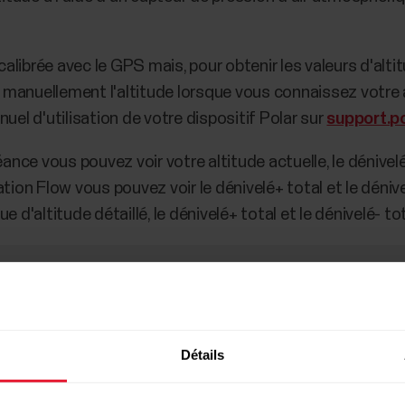
ibrée avec le GPS mais, pour obtenir les valeurs d'altitud
manuellement l'altitude lorsque vous connaissez votre al
uel d'utilisation de votre dispositif Polar sur
support.p
ance vous pouvez voir votre altitude actuelle, le dénivelé+
tion Flow vous pouvez voir le dénivelé+ total et le dénive
 d'altitude détaillé, le dénivelé+ total et le dénivelé- tot
leté sur le dispositif peuvent générer des valeurs d'alti
antir le bon fonctionnement de la mesure de l'altitude. Le
périeure du dos du boîtier et les trous d'air se trouvent d
f avec une solution d'eau et de savon doux sous l'eau du
Détails
d'air.