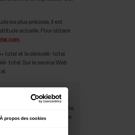
e les plus précises, il est
titude actuelle. Pour obtenir
olar.com
.
 total et le dénivelé- total.
lé- total. Sur le service Web
al.
tude erronées. Nettoyez votre
 capteur de pression d'air est
ans les cavités des vis à droite.
 robinet afin d'empêcher toute
À propos des cookies