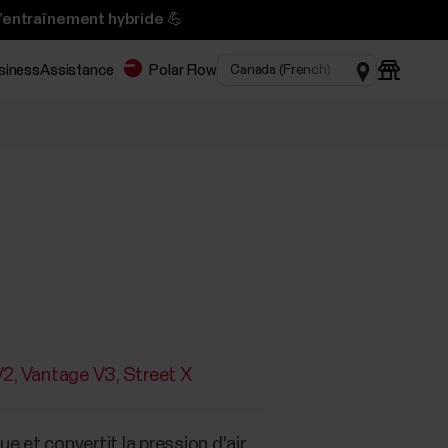
l’entraînement hybride 💪
usiness
Assistance
Polar Flow
V2
Vantage V3
Street X
e et convertit la pression d'air