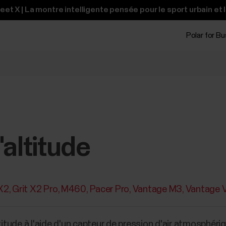
t X | La montre intelligente pensée pour le sport urbain et 
Polar for B
'altitude
 X2
Grit X2 Pro
M460
Pacer Pro
Vantage M3
Vantage 
titude à l'aide d'un capteur de pression d'air atmosphériqu