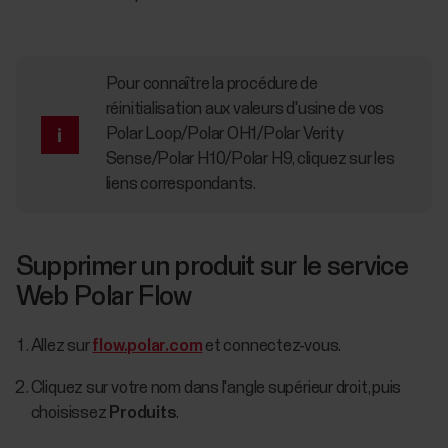
Pour connaître la procédure de
réinitialisation aux valeurs d'usine de vos
Polar Loop/Polar OH1/Polar Verity
Sense/Polar H10/Polar H9, cliquez sur les
liens correspondants.
Supprimer un produit sur le service
Web Polar Flow
Allez sur
flow.polar.com
et connectez-vous.
Cliquez sur votre nom dans l'angle supérieur droit, puis
choisissez
Produits
.