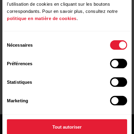
l'utilisation de cookies en cliquant sur les boutons
Comment réinitialiser mon Polar Loop ?
correspondants. Pour en savoir plus, consultez notre
politique en matière de cookies
.
Comment réinitialiser mon OH1/Verity Sense ?
Comment réinitialiser mon capteur de fréquence
Sélection
cardiaque H9/H10 ?
Nécessaires
du
consentement
Préférences
Statistiques
Marketing
Tout autoriser