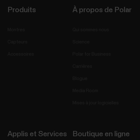
Produits
À propos de Polar
Montres
Qui sommes nous
Capteurs
Science
Accessoires
Polar for Business
Carrières
Blogue
Media Room
Mises à jour logicielles
Applis et Services
Boutique en ligne