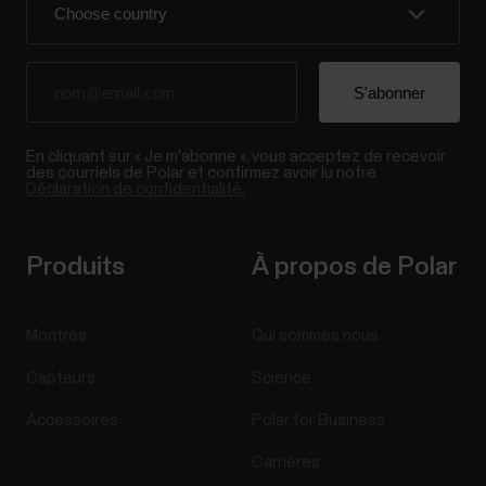
En cliquant sur « Je m'abonne », vous acceptez de recevoir
des courriels de Polar et confirmez avoir lu notre
Déclaration de confidentialité.
Produits
À propos de Polar
Montres
Qui sommes nous
Capteurs
Science
Accessoires
Polar for Business
Carrières