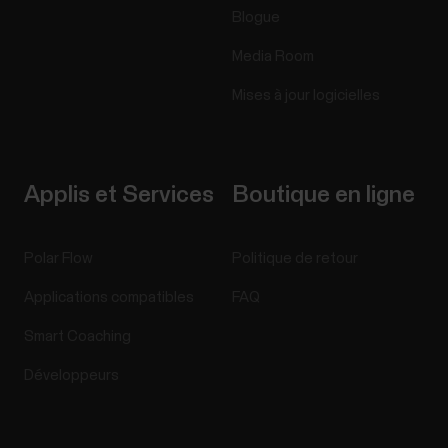
Blogue
Media Room
Mises à jour logicielles
Applis et Services
Boutique en ligne
Polar Flow
Politique de retour
Applications compatibles
FAQ
Smart Coaching
Développeurs