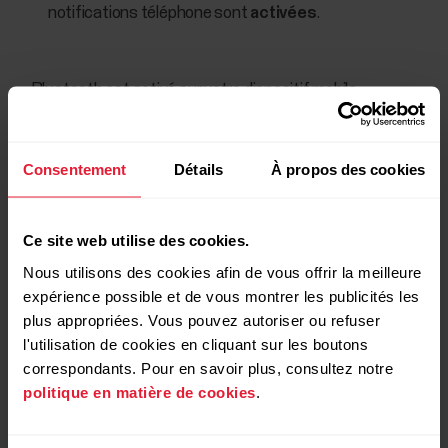
notifications téléphone sont
activées
.
Bluetooth est activé sur votre dispositif mobile.
Le mode avion n'est pas activé sur votre montre
(
Réglages
>
Réglages généraux
>
Mode avion
).
Consentement
Détails
À propos des cookies
Votre dispositif mobile se trouve à portée Bluetooth de
votre montre. Accédez aux réglages Bluetooth sur votre
Ce site web utilise des cookies.
dispositif mobile et vérifiez que votre montre s'y affiche
Nous utilisons des cookies afin de vous offrir la meilleure
en tant que
Connecté
.
expérience possible et de vous montrer les publicités les
La synchronisation entre l'application Polar Flow et votre
plus appropriées. Vous pouvez autoriser ou refuser
montre fonctionne tel qu'escompté.
l'utilisation de cookies en cliquant sur les boutons
correspondants. Pour en savoir plus, consultez notre
politique en matière de cookies
.
Si vous avez des problèmes de synchronisation avec Grit
X/Vantage, reportez-vous à ce
La synchronisation des