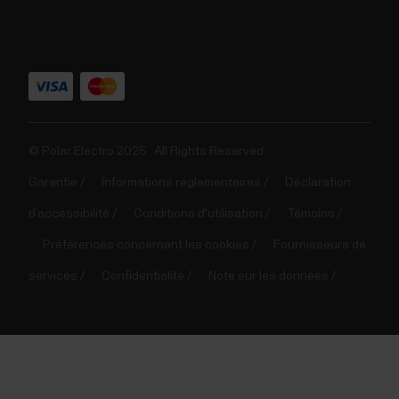
© Polar Electro 2025 . All Rights Reserved.
Garantie
Informations réglementaires
Déclaration
d’accessibilité
Conditions d'utilisation
Témoins
Préférences concernant les cookies
Fournisseurs de
services
Confidentialité
Note sur les données