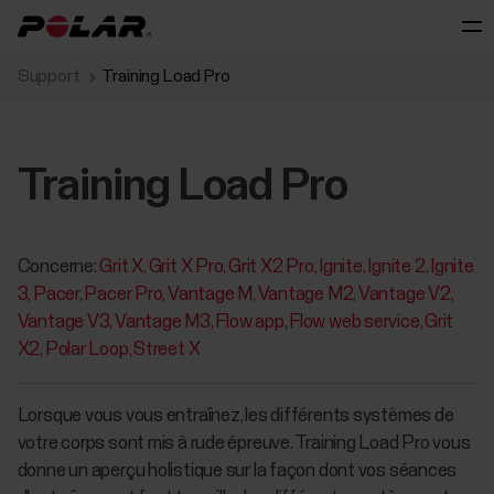
Support
Training Load Pro
Training Load Pro
Concerne:
Grit X
Grit X Pro
Grit X2 Pro
Ignite
Ignite 2
Ignite
3
Pacer
Pacer Pro
Vantage M
Vantage M2
Vantage V2
Vantage V3
Vantage M3
Flow app
Flow web service
Grit
X2
Polar Loop
Street X
Lorsque vous vous entraînez, les différents systèmes de
votre corps sont mis à rude épreuve. Training Load Pro vous
donne un aperçu holistique sur la façon dont vos séances