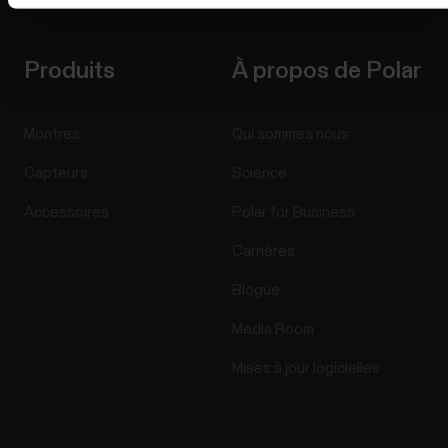
Produits
À propos de Polar
Montres
Qui sommes nous
Capteurs
Science
Accessoires
Polar for Business
Carrières
Blogue
Media Room
Mises à jour logicielles