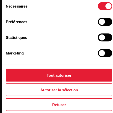
Sélection
Nécessaires
du
consentement
Préférences
Restez au courant!
Statistiques
Inscrivez-vous à notre infolettre bimensuelle pour
recevoir nos actualités directement dans votre boîte de
Marketing
courriels.
Tout autoriser
Autoriser la sélection
Refuser
En cliquant sur « Je m'abonne », vous acceptez de recevoir
des courriels de Polar et confirmez avoir lu notre
Déclaration de confidentialité.