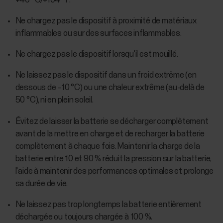
+40 °C/+104 °F.
Ne chargez pas le dispositif à proximité de matériaux
inflammables ou sur des surfaces inflammables.
Ne chargez pas le dispositif lorsqu'il est mouillé.
Ne laissez pas le dispositif dans un froid extrême (en
dessous de –10 °C) ou une chaleur extrême (au-delà de
50 °C), ni en plein soleil.
Évitez de laisser la batterie se décharger complètement
avant de la mettre en charge et de recharger la batterie
complètement à chaque fois. Maintenir la charge de la
batterie entre 10 et 90 % réduit la pression sur la batterie,
l'aide à maintenir des performances optimales et prolonge
sa durée de vie.
Ne laissez pas trop longtemps la batterie entièrement
déchargée ou toujours chargée à 100 %.