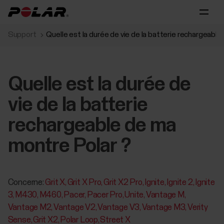
Support
Quelle est la durée de vie de la batterie rechargeabl
Quelle est la durée de
vie de la batterie
rechargeable de ma
montre Polar ?
Concerne:
Grit X
Grit X Pro
Grit X2 Pro
Ignite
Ignite 2
Ignite
3
M430
M460
Pacer
Pacer Pro
Unite
Vantage M
Vantage M2
Vantage V2
Vantage V3
Vantage M3
Verity
Sense
Grit X2
Polar Loop
Street X