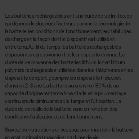
Les batteries rechargeables ont une durée de vie limitée, ce
qui dépend de plusieurs facteurs, comme la technologie de
la batterie, les conditions de fonctionnement, les habitudes
de charge et la façon dont le dispositif est utilisé et
entretenu. Au fil du temps, les batteries rechargeables
s'épuisent progressivement et leur capacité diminue. La
durée de vie moyenne des batteries lithium-ion et lithium-
polymère rechargeables utilisées dans les téléphones et les
dispositifs de sport, y compris les dispositifs Polar, est
d'environ 2-3 ans. La batterie aura environ 80 % de sa
capacité d'origine restante à ce stade, et le pourcentage
continuera de diminuer avec le temps et l'utilisation. La
durée de vie réelle de la batterie varie en fonction des
conditions d'utilisation et de fonctionnement.
Suivez les instructions ci-dessous pour maintenir la batterie
en état optimal et maximiser sa durée de vie :