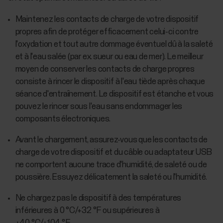
Maintenez les contacts de charge de votre dispositif
propres afin de protéger efficacement celui-ci contre
l'oxydation et tout autre dommage éventuel dû à la saleté
et à l'eau salée (par ex. sueur ou eau de mer). Le meilleur
moyen de conserver les contacts de charge propres
consiste à rincer le dispositif à l'eau tiède après chaque
séance d'entraînement. Le dispositif est étanche et vous
pouvez le rincer sous l'eau sans endommager les
composants électroniques.
Avant le chargement, assurez-vous que les contacts de
charge de votre dispositif et du câble ou adaptateur USB
ne comportent aucune trace d'humidité, de saleté ou de
poussière. Essuyez délicatement la saleté ou l'humidité.
Ne chargez pas le dispositif à des températures
inférieures à 0 °C/+32 °F ou supérieures à