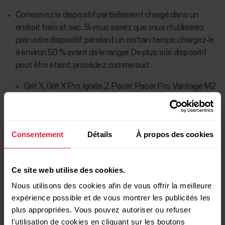
Conservez le dispositif partiellement chargé dans un
endroit frais et sec. Si vous savez que vous n'utiliserez
pas votre dispositif pendant un certain temps, chargez-le
à environ 50 % avant de le ranger. De plus, si le dispositif
peut être éteint, procédez comme suit :
Grit X, Grit X Pro, Ignite 2, Pacer, Pacer Pro, Vantage M2
ou Vantage V2 :
Réglages
>
Réglages généraux
>
À
propos de votre montre
Grit X2, Grit X2 Pro, Ignite 3, Street X, Vantage M3,
Consentement
Détails
À propos des cookies
Vantage V3 :
Réglages
>
À propos de votre montre
>
Éteindre
Ce site web utilise des cookies.
Verity Sense :appuyez sur le bouton et maintenez-le
Nous utilisons des cookies afin de vous offrir la meilleure
enfoncé.
expérience possible et de vous montrer les publicités les
plus appropriées. Vous pouvez autoriser ou refuser
Polar Loop : vous pouvez éteindre le dispositif via les
l'utilisation de cookies en cliquant sur les boutons