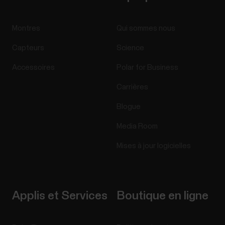
Montres
Qui sommes nous
Capteurs
Science
Accessoires
Polar for Business
Carrières
Blogue
Media Room
Mises à jour logicielles
Applis et Services
Boutique en ligne