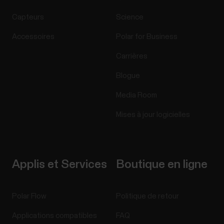
Capteurs
Science
Accessoires
Polar for Business
Carrières
Blogue
Media Room
Mises à jour logicielles
Applis et Services
Boutique en ligne
Polar Flow
Politique de retour
Applications compatibles
FAQ