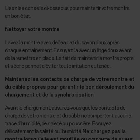
Lisez les conseils ci-dessous pour maintenir votre montre
en bon état.
Nettoyer votre montre
Lavez la montre avec de l'eau et du savon doux après
chaque entraînement. Essuyez-la avec un linge doux avant
de la remettre en place. Le fait de maintenir la montre propre
et sèche permet d'éviter toute irritation cutanée.
Maintenez les contacts de charge de votre montre et
du câble propres pour garantir le bon déroulement du
chargement et de la synchronisation
Avant le chargement, assurez-vous que les contacts de
charge de votre montre et du câble ne comportent aucune
trace d'humidité, de saleté ou poussière. Essuyez
délicatement la saleté ou l'humidité.
Ne chargez pas la
montre lorsqu'elle est mouillée ou couverte de sueur.