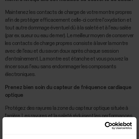
Maintenez les contacts de charge de votre montre propres
afin de protéger efficacement celle-ci contre l'oxydation et
tout autre dommage éventuel dû à la saleté et à l'eau salée
(par ex. sueur ou eau de mer). Le meilleur moyen de conserver
les contacts de charge propres consiste à laver la montre
avec de l'eau et du savon doux après chaque session
d'entraînement. La montre est étanche et vous pouvez la
rincer sous l'eau sans endommager les composants
électroniques.
Prenez bien soin du capteur de fréquence cardiaque
optique
Protégez des rayures la zone du capteur optique située à
l'arrière. Les rayures et la saleté réduisent les performances
de la mesure de la fréquence cardiaque au poignet.
Évitez d'utiliser du parfum, des lotions, de l'autobronzant, de