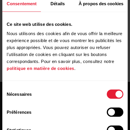
Consentement
Détails
À propos des cookies
la crème solaire ou de l'anti-moustique sur la zone où vous
portez votre montre. Si la montre entre en contact avec ces
produits chimiques ou d'autres, nettoyez-la avec un
Ce site web utilise des cookies.
mélange d'eau et de savon doux, puis rincez-la bien sous
Nous utilisons des cookies afin de vous offrir la meilleure
l'eau.
expérience possible et de vous montrer les publicités les
plus appropriées. Vous pouvez autoriser ou refuser
l'utilisation de cookies en cliquant sur les boutons
correspondants. Pour en savoir plus, consultez notre
politique en matière de cookies
.
Sélection
Nécessaires
du
consentement
Préférences
Restez au courant!
Statistiques