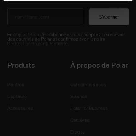
En cliquant sur « Je m'abonne », vous acceptez de recevoir
des courriels de Polar et confirmez avoir lu notre
Déclaration de confidentialité.
Produits
À propos de Polar
Montres
Qui sommes nous
Capteurs
Science
Accessoires
Polar for Business
Carrières
Blogue