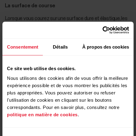
La surface de course
Lorsque vous courez sur une surface dure et élastique, les
valeurs d'accélération mesurées à votre poignet diffèrent
de celles mesurées lorsque vous courez sur une surface
molle ou glissante. Ainsi, la précision de la mesure peut varier
Consentement
Détails
À propos des cookies
selon la surface sur laquelle vous courez.
Veuillez noter que les valeurs de vitesse et de
Ce site web utilise des cookies.
distance mesurées avec un accéléromètre au
poignet ne sont généralement pas aussi précises
Nous utilisons des cookies afin de vous offrir la meilleure
que lorsqu'elles sont mesurées par GPS. Si vous avez
expérience possible et de vous montrer les publicités les
l'impression que vos valeurs de vitesse ou de
plus appropriées. Vous pouvez autoriser ou refuser
distance sont faussées, vérifiez que vos réglages
l'utilisation de cookies en cliquant sur les boutons
correspondants. Pour en savoir plus, consultez notre
physiques sont corrects sur votre dispositif et
politique en matière de cookies
.
examinez si l'un des facteurs ci-dessus est
susceptible d'affecter les valeurs.
Sélection