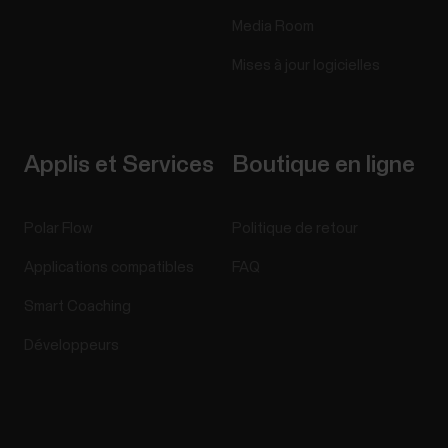
Media Room
Mises à jour logicielles
Applis et Services
Boutique en ligne
Polar Flow
Politique de retour
Applications compatibles
FAQ
Smart Coaching
Développeurs