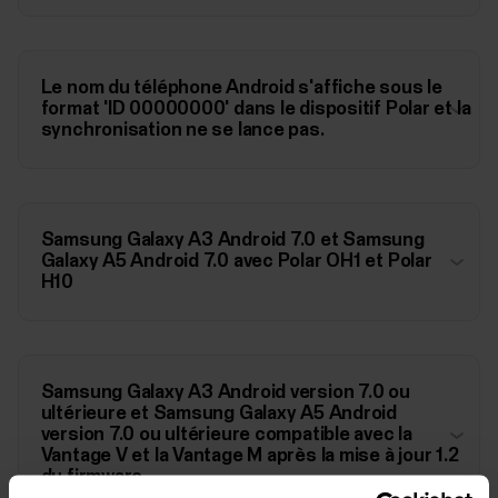
Le nom du téléphone Android s'affiche sous le
format 'ID 00000000' dans le dispositif Polar et la
synchronisation ne se lance pas.
Samsung Galaxy A3 Android 7.0 et Samsung
Galaxy A5 Android 7.0 avec Polar OH1 et Polar
H10
Samsung Galaxy A3 Android version 7.0 ou
ultérieure et Samsung Galaxy A5 Android
version 7.0 ou ultérieure compatible avec la
Vantage V et la Vantage M après la mise à jour 1.2
du firmware