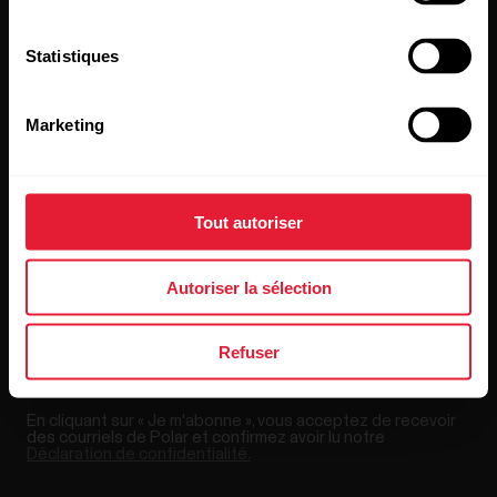
Statistiques
Restez au courant!
Marketing
Inscrivez-vous à notre infolettre bimensuelle pour
recevoir nos actualités directement dans votre boîte de
courriels.
Tout autoriser
Autoriser la sélection
Refuser
En cliquant sur « Je m'abonne », vous acceptez de recevoir
des courriels de Polar et confirmez avoir lu notre
Déclaration de confidentialité.