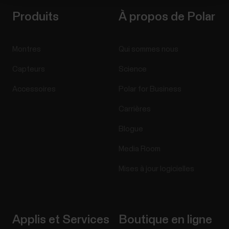
Produits
À propos de Polar
Montres
Qui sommes nous
Capteurs
Science
Accessoires
Polar for Business
Carrières
Blogue
Media Room
Mises à jour logicielles
Applis et Services
Boutique en ligne