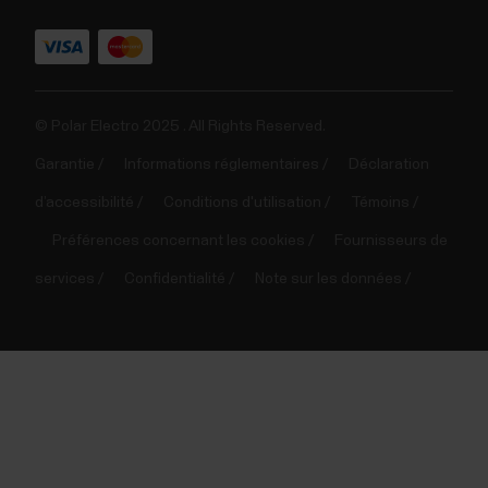
© Polar Electro 2025 . All Rights Reserved.
Garantie
Informations réglementaires
Déclaration
d’accessibilité
Conditions d'utilisation
Témoins
Préférences concernant les cookies
Fournisseurs de
services
Confidentialité
Note sur les données