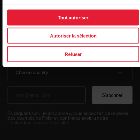
Tout autoriser
Restez au courant!
Autoriser la sélection
Inscrivez-vous à notre infolettre bimensuelle pour
recevoir nos actualités directement dans votre boîte de
courriels.
Refuser
En cliquant sur « Je m'abonne », vous acceptez de recevoir
des courriels de Polar et confirmez avoir lu notre
Déclaration de confidentialité.