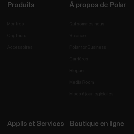
Produits
À propos de Polar
Montres
Qui sommes nous
Capteurs
Science
Accessoires
Polar for Business
Carrières
Blogue
Media Room
Mises à jour logicielles
Applis et Services
Boutique en ligne