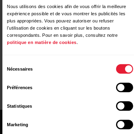
Nous utilisons des cookies afin de vous offrir la meilleure
expérience possible et de vous montrer les publicités les
Autre mesure
plus appropriées. Vous pouvez autoriser ou refuser
l'utilisation de cookies en cliquant sur les boutons
https://www.polar.com/fr/smart-coaching
correspondants. Pour en savoir plus, consultez notre
politique en matière de cookies
.
https://www.polar.com/img/static/whitepapers/pdf/pol
running-index-white-paper.pdf
Sélection
Nécessaires
du
consentement
Préférences
Statistiques
Marketing