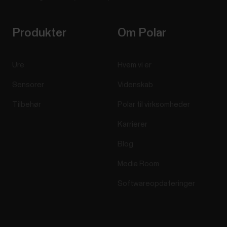
Produkter
Om Polar
Ure
Hvem vi er
Sensorer
Videnskab
Tilbehør
Polar til virksomheder
Karrierer
Blog
Media Room
Softwareopdateringer