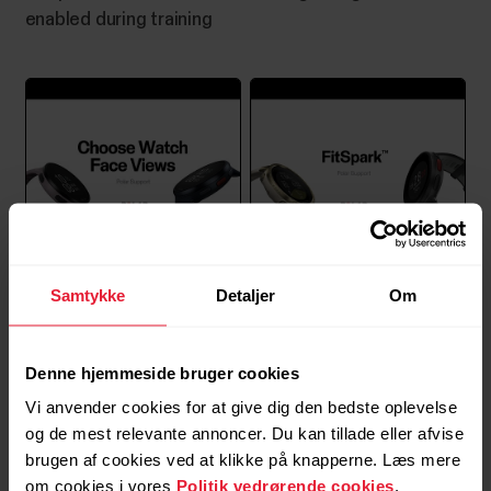
enabled during training
Polar Support | Choose
Polar Support | FitSpark™
Samtykke
Detaljer
Om
watch face views
Denne hjemmeside bruger cookies
Vi anvender cookies for at give dig den bedste oplevelse
og de mest relevante annoncer. Du kan tillade eller afvise
brugen af cookies ved at klikke på knapperne. Læs mere
om cookies i vores
Politik vedrørende cookies
.