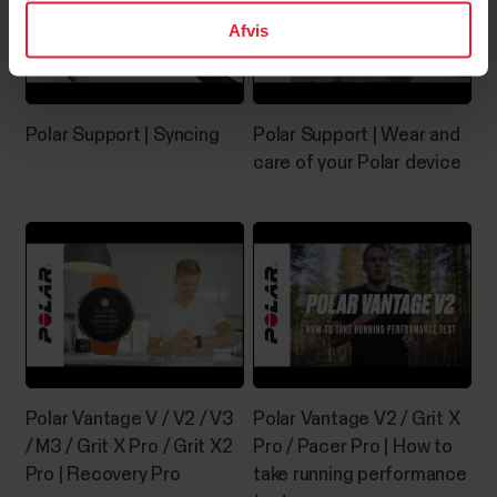
Afvis
Polar Support | Syncing
Polar Support | Wear and
care of your Polar device
Polar Vantage V / V2 / V3
Polar Vantage V2 / Grit X
/ M3 / Grit X Pro / Grit X2
Pro / Pacer Pro | How to
Pro | Recovery Pro
take running performance