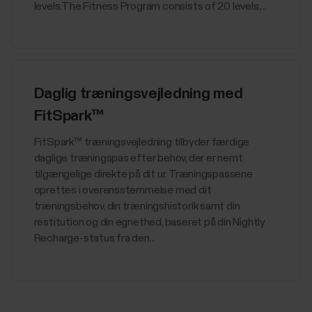
levels.The Fitness Program consists of 20 levels,...
Daglig træningsvejledning med
FitSpark™
​​FitSpark™ træningsvejledning tilbyder færdige
daglige træningspas efter behov, der er nemt
tilgængelige direkte på dit ur. Træningspassene
oprettes i overensstemmelse med dit
træningsbehov, din træningshistorik samt din
restitution og din egnethed, baseret på din Nightly
Recharge-status fra den...