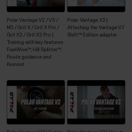
Polar Vantage V2 / V3 /
Polar Vantage V2 |
M3 / Grit X / Grit X Pro /
Attaching the Vantage V2
Grit X2 / Grit X2 Pro |
Shift™ Edition adapter
Training with key features
FuelWise™, Hill Splitter™,
Route guidance and
Komoot