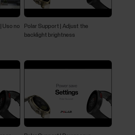
 celular com seu relógio durante as sessões de
ndo não estiver treinando. Os controles de
oid. Para usar os controles de música, o
 | Uso no
Polar Support | Adjust the
backlight brightness
eu computador de treino Polar é