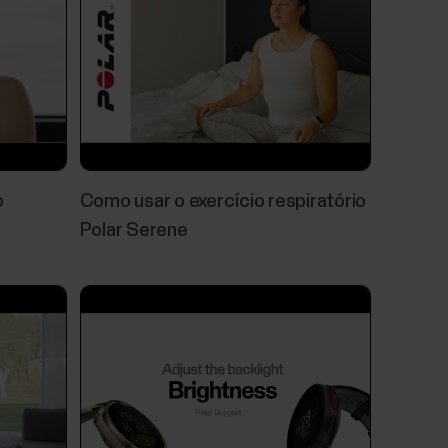
zação automática não está funcionando em
Stages™
o
Como usar o exercício respiratório
quantidade de sono automaticamente e mostra
Polar Serene
 Ela reúne os componentes de tempo e
a pontuação do sono. A pontuação do sono indica