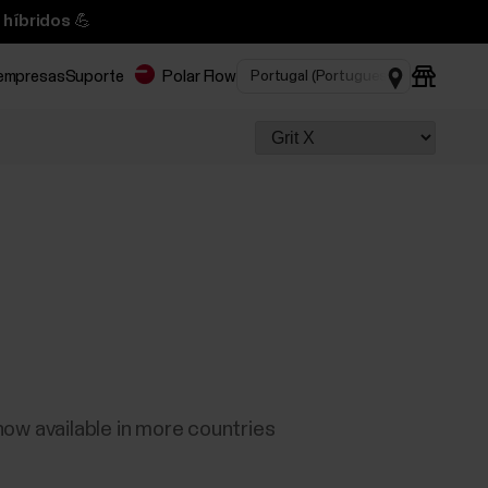
 híbridos 💪
 empresas
Suporte
Polar Flow
ow available in more countries