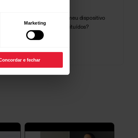
Polar?
A tela e os botões do meu dispositivo
Marketing
Polar podem ser substituídos?
oas interessadas em melhorar o condicionamento
tinado principalmente a quem não é profissional,
 com diversos níveis de condicionamento
Concordar e fechar
 dos aplicativos Polar Beat e
ergia e todas as restrições em segundo plano
vo Android, caso esteja ocorrendo algum dos