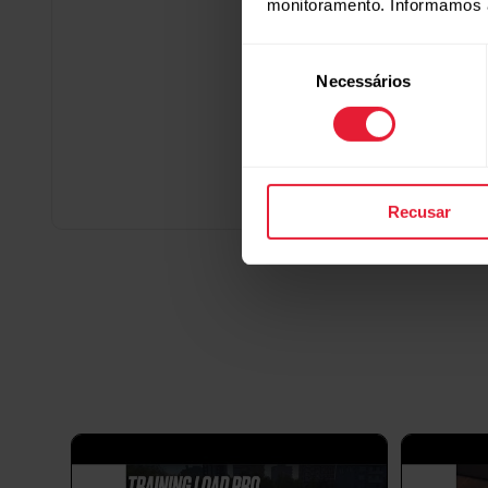
monitoramento. Informamos 
Seleção
Necessários
de
consentimento
Recusar