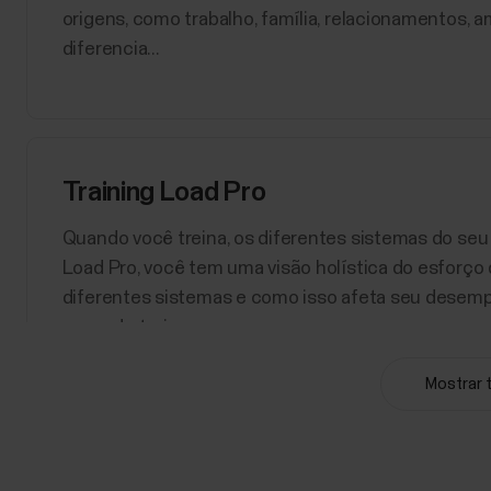
origens, como trabalho, família, relacionamentos, am
diferencia...
Training Load Pro
Quando você treina, os diferentes sistemas do se
Load Pro, você tem uma visão holística do esforço
diferentes sistemas e como isso afeta seu desempe
carga de treino para seu...
Mostrar 
Perfis de esporte do Polar