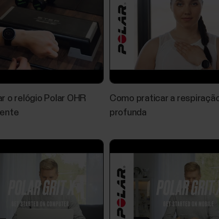
problemas listados a seguir.Polar Flow:A sincroni
segundo plano ou está...
Monitoramento do sono Sleep Plus 
 o relógio Polar OHR
Como praticar a respiraçã
​O Sleep Plus Stages monitora sua quantidade e 
ente
profunda
quanto tempo você passou em cada fase do sono.
qualidade do sono em um único valor fácil de ver, 
como você dormiu em...
Controles de música