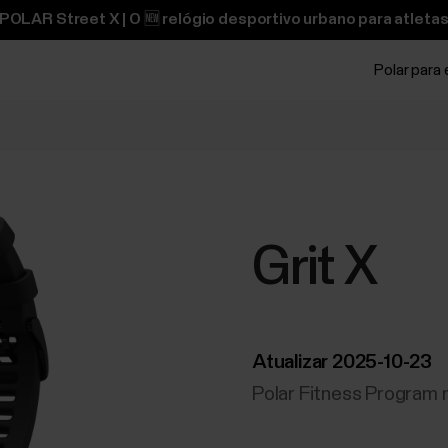
OLAR Street X | O 🆕 relógio desportivo urbano para atletas
Polar para
Grit X
Atualizar 2025-10-23
Polar Fitness Program n