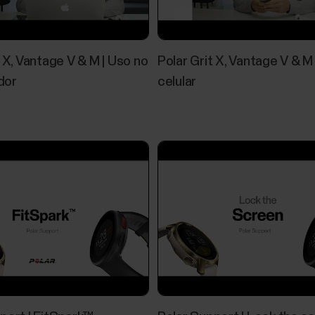
Controle a reprodução de música e de mídia em seu
treino, bem como a partir do mostrador de hora qua
música estão disponíveis para celulares iOS e Andr
t X, Vantage V & M | Uso no
Polar Grit X, Vantage V & M
aplicativo Polar...
dor
celular
Com quais sensores e acessórios o m
compatível?
Sensores de frequência cardíaca compatíveis...