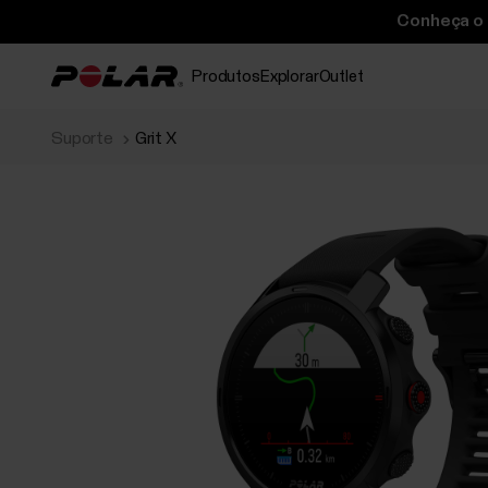
Conheça o P
Produtos
Explorar
Outlet
Suporte
Grit X