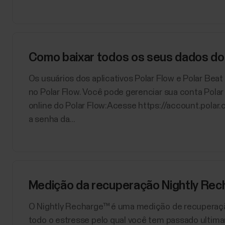
Como baixar todos os seus dados do
Os usuários dos aplicativos Polar Flow e Polar Be
no Polar Flow. Você pode gerenciar sua conta Pola
online do Polar Flow:Acesse https://account.polar.
a senha da...
Medição da recuperação Nightly Re
​O Nightly Recharge™ é uma medição de recuperaç
todo o estresse pelo qual você tem passado ultima