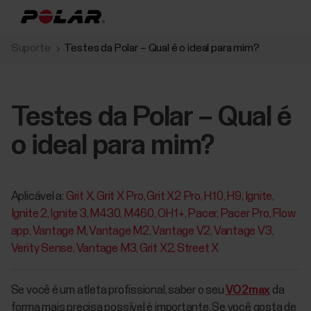
Suporte
Testes da Polar – Qual é o ideal para mim?
Testes da Polar – Qual é
o ideal para mim?
Aplicável a:
Grit X
Grit X Pro
Grit X2 Pro
H10
H9
Ignite
Ignite 2
Ignite 3
M430
M460
OH1+
Pacer
Pacer Pro
Flow
app
Vantage M
Vantage M2
Vantage V2
Vantage V3
Verity Sense
Vantage M3
Grit X2
Street X
Se você é um atleta profissional, saber o seu
VO2max
da
forma mais precisa possível é importante. Se você gosta de