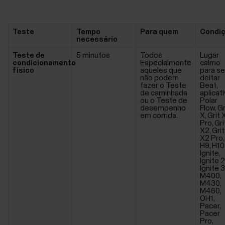
Teste
Tempo
Para quem
Condi
necessário
Teste de
5 minutos
Todos
Lugar
condicionamento
Especialmente
calmo
físico
aqueles que
para se
não podem
deitar
fazer o Teste
Beat,
de caminhada
aplicat
ou o Teste de
Polar
desempenho
Flow, Gr
em corrida.
X, Grit 
Pro, Gri
X2, Grit
X2 Pro,
H9, H10
Ignite,
Ignite 2
Ignite 3
M400,
M430,
M460,
OH1,
Pacer,
Pacer
Pro,