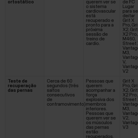
ortostático
querem ver se
de FC
o sistema
Lugar
cardiovascular
para se
está
deitar
recuperado e
Grit X
pronto para a
Pro, Gri
próxima
X2, Grit
sessão de
X2 Pro,
treino de
M460,
cardio.
Street 
Vantag
M3,
Vantag
V,
Vantag
V2
Teste de
Cerca de 60
Pessoas que
Grit X
recuperação
segundos (três
querem
Pro, Gri
das pernas
saltos
acompanhar a
X2, Grit
consecutivos
força
X2 Pro,
de
explosiva dos
Street 
contramovimento)
membros
Vantag
inferiores.
M3,
Pessoas que
Vantag
querem ver se
V2,
os músculos
Vantag
das pernas
V3
estão
recuperados.