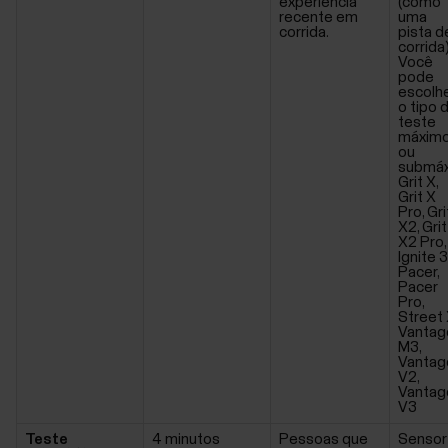
experiência
(como
recente em
uma
corrida.
pista d
corrida
Você
pode
escolh
o tipo 
teste
máxim
ou
submáx
Grit X,
Grit X
Pro, Gri
X2, Grit
X2 Pro,
Ignite 3
Pacer,
Pacer
Pro,
Street 
Vantag
M3,
Vantag
V2,
Vantag
V3
Teste
4 minutos
Pessoas que
Sensor