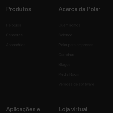
Produtos
Acerca da Polar
Relógios
Quem somos
Sensores
Science
Acessórios
Polar para empresas
Carreiras
Blogue
Media Room
Versões de software
Aplicações e
Loja virtual