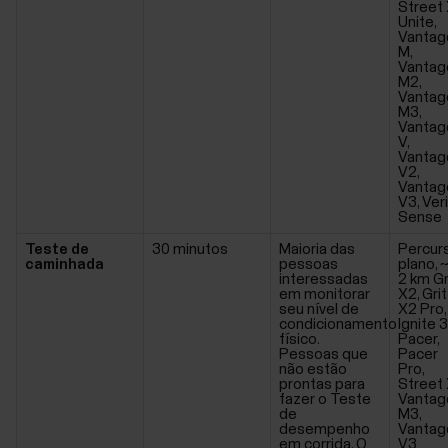
Street 
Unite,
Vantag
M,
Vantag
M2,
Vantag
M3,
Vantag
V,
Vantag
V2,
Vantag
V3, Ver
Sense
Teste de
30 minutos
Maioria das
Percur
caminhada
pessoas
plano, 
interessadas
2 km Gr
em monitorar
X2, Grit
seu nível de
X2 Pro,
condicionamento
Ignite 3
físico.
Pacer,
Pessoas que
Pacer
não estão
Pro,
prontas para
Street 
fazer o Teste
Vantag
de
M3,
desempenho
Vantag
em corrida. O
V3