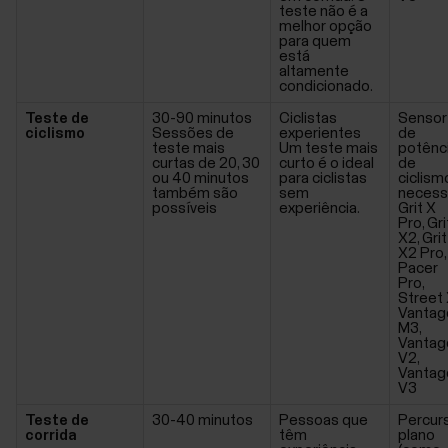
teste não é a
melhor opção
para quem
está
altamente
condicionado.
Teste de
30-90 minutos
Ciclistas
Sensor
ciclismo
Sessões de
experientes
de
teste mais
Um teste mais
potênc
curtas de 20, 30
curto é o ideal
de
ou 40 minutos
para ciclistas
ciclism
também são
sem
necess
possíveis
experiência.
Grit X
Pro, Gri
X2, Grit
X2 Pro,
Pacer
Pro,
Street 
Vantag
M3,
Vantag
V2,
Vantag
V3
Teste de
30-40 minutos
Pessoas que
Percur
corrida
têm
plano