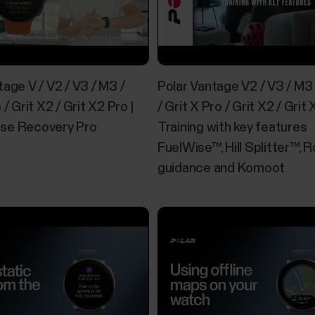
tage V / V2 / V3 / M3 /
Polar Vantage V2 / V3 / M3 
 / Grit X2 / Grit X2 Pro |
/ Grit X Pro / Grit X2 / Grit 
se Recovery Pro
Training with key features
FuelWise™, Hill Splitter™, 
guidance and Komoot