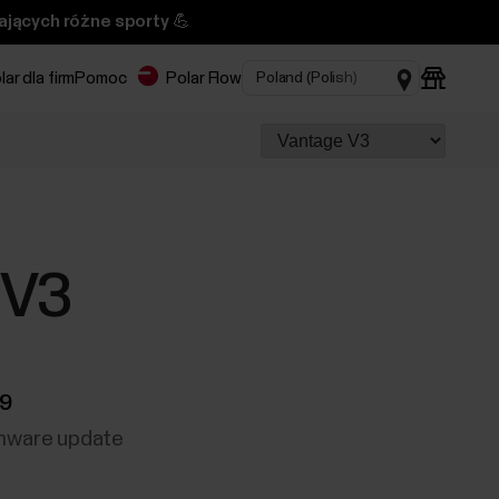
ających różne sporty 💪
lar dla firm
Pomoc
Polar Flow
 V3
19
rmware update