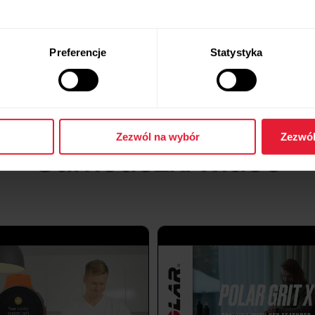
Preferencje
Statystyka
Zezwól na wybór
Zezwól
Samouczki wideo