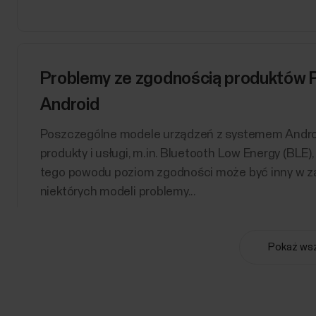
Problemy ze zgodnością produktów P
Android
Poszczególne modele urządzeń z systemem Andro
produkty i usługi, m.in. Bluetooth Low Energy (BLE)
tego powodu poziom zgodności może być inny w za
niektórych modeli problemy...
Pokaż wsz
FitSpark™ - codzienne wskazówki tr
​​Przewodnik treningowy FitSpark™ oferuje gotowe 