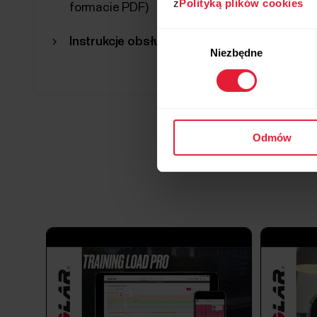
z
Polityką plików cookies
formacie PDF)
Wybór
Instrukcje obsługi w innych językach
Niezbędne
zgody
Odmów