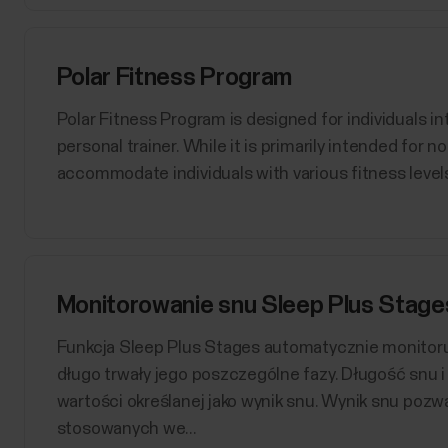
Polar Fitness Program
Polar Fitness Program is designed for individuals int
personal trainer. While it is primarily intended for 
accommodate individuals with various fitness levels
Monitorowanie snu Sleep Plus Stag
​Funkcja Sleep Plus Stages automatycznie monitoruje
długo trwały jego poszczególne fazy. Długość snu i
wartości określanej jako wynik snu. Wynik snu pozw
stosowanych we...