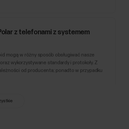
olar z telefonami z systemem
id mogą w różny sposób obsługiwać nasze
, oraz wykorzystywane standardy i protokoły. Z
leżności od producenta; ponadto w przypadku
ystkie
eningowe
plany sesji treningowych dostępne na zegarku.