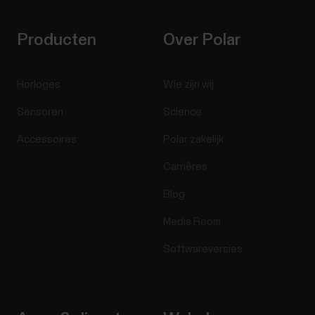
Producten
Over Polar
Horloges
Wie zijn wij
Sensoren
Science
Accessoires
Polar zakelijk
Carrières
Blog
Media Room
Softwareversies