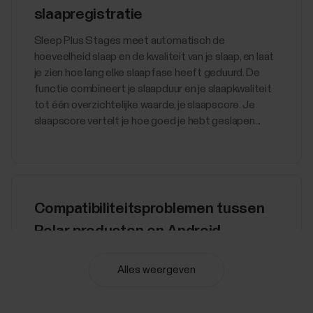
slaapregistratie
​Sleep Plus Stages meet automatisch de
hoeveelheid slaap en de kwaliteit van je slaap, en laat
je zien hoe lang elke slaapfase heeft geduurd. De
functie combineert je slaapduur en je slaapkwaliteit
tot één overzichtelijke waarde, je slaapscore. Je
slaapscore vertelt je hoe goed je hebt geslapen...
Compatibiliteitsproblemen tussen
Polar producten en Android-
telefoons
Alles weergeven
Verschillende Android-apparaten gaan op
verschillende wijzen om met de technologieën
achter onze producten en diensten, zoals Bluetooth