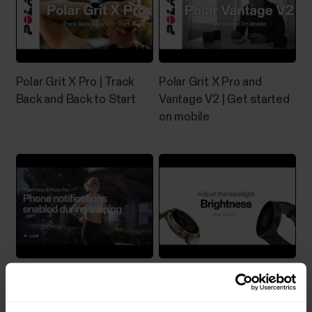
Polar Grit X Pro | Track
Polar Grit X Pro and
Back and Back to Start
Vantage V2 | Get started
on mobile
Polar Pacer & Polar Pacer
Polar Support | Adjust the
Pro | Phone notifications
backlight brightness