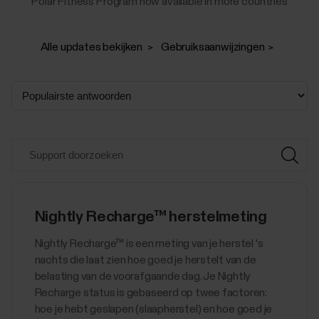
Polar Fitness Program now available in more countries
Alle updates bekijken
Gebruiksaanwijzingen
Nightly Recharge™ herstelmeting
​​​Nightly Recharge™ is een meting van je herstel 's
nachts die laat zien hoe goed je herstelt van de
belasting van de voorafgaande dag. Je Nightly
Recharge status is gebaseerd op twee factoren:
hoe je hebt geslapen (slaapherstel) en hoe goed je