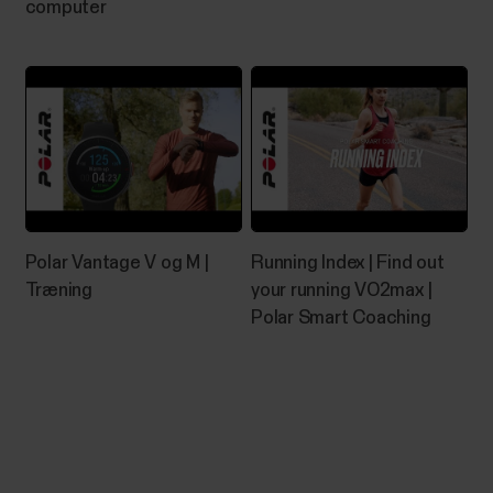
computer‬‬
Polar Vantage V og M |
Running Index | Find out
Træning‬‬
your running VO2max |
Polar Smart Coaching