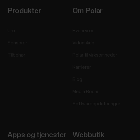
Produkter
Om Polar
Ure
Hvem vi er
Sensorer
Videnskab
Tilbehør
Polar til virksomheder
Karrierer
Blog
Media Room
Softwareopdateringer
Apps og tjenester
Webbutik