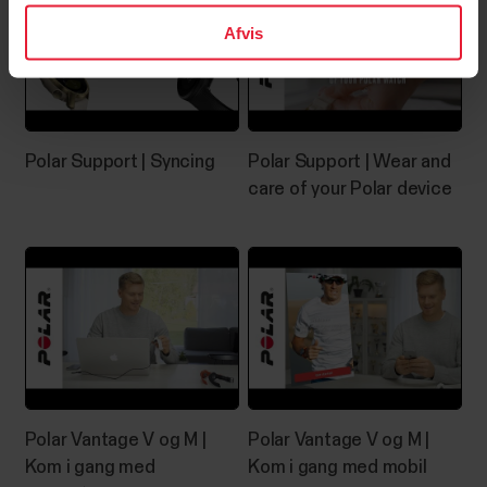
Afvis
Polar Support | Syncing
Polar Support | Wear and
care of your Polar device
Polar Vantage V og M |
Polar Vantage V og M |
Kom i gang‬ med
Kom i gang‬ med mobil‬‬