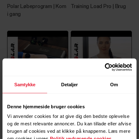
Polar Løbeprogram ‪| Kom
Training Load Pro | Brug
i gang‬‬‬
Samtykke
Detaljer
Om
How To Wear Polar OHR
How to Do Deep
Watch Correctly
Breathing
Denne hjemmeside bruger cookies
Vi anvender cookies for at give dig den bedste oplevelse
og de mest relevante annoncer. Du kan tillade eller afvise
brugen af cookies ved at klikke på knapperne. Læs mere
om cookies i vores
Politik vedrørende cookies
.