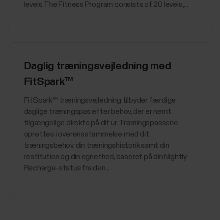
levels.The Fitness Program consists of 20 levels,...
Daglig træningsvejledning med
FitSpark™
​​FitSpark™ træningsvejledning tilbyder færdige
daglige træningspas efter behov, der er nemt
tilgængelige direkte på dit ur. Træningspassene
oprettes i overensstemmelse med dit
træningsbehov, din træningshistorik samt din
restitution og din egnethed, baseret på din Nightly
Recharge-status fra den...