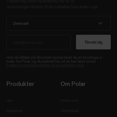
Tilmeld dig vores nyhedsbrev for at få
opdateringer direkte til din indbakke hver anden uge.
Hvis du klikker på Abonner, accepterer du at modtage e-
mails fra Polar, og du bekræfter, at du har læst vores
Erklæring om beskyttelse af privatlivets fred.
Produkter
Om Polar
Ure
Hvem vi er
Sensorer
Videnskab