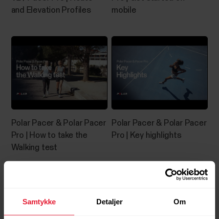
and Elevation Profiles
mobile
Polar Pacer & Polar Pacer
Polar Pacer & Polar Pacer
Pro | How to take the
Pro | Key highlights
Walking test
Samtykke
Detaljer
Om