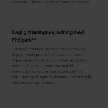
levels.The Fitness Program consists of 20 levels,...
Daglig træningsvejledning med
FitSpark™
​​FitSpark™ træningsvejledning tilbyder færdige
daglige træningspas efter behov, der er nemt
tilgængelige direkte på dit ur. Træningspassene
oprettes i overensstemmelse med dit
træningsbehov, din træningshistorik samt din
restitution og din egnethed, baseret på din Nightly
Recharge-status fra den...