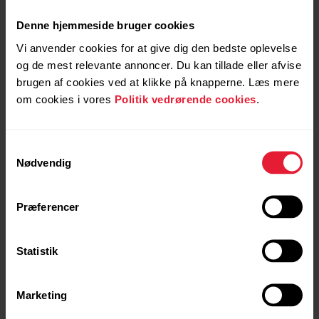
Denne hjemmeside bruger cookies
Vi anvender cookies for at give dig den bedste oplevelse
Polar Pacer & Polar Pacer
Polar Pacer Pro |
og de mest relevante annoncer. Du kan tillade eller afvise
Pro | Phone notifications
Attaching the Shift
brugen af cookies ved at klikke på knapperne. Læs mere
enabled during training
adapter
om cookies i vores
Politik vedrørende cookies
.
Samtykkevalg
Nødvendig
Præferencer
Statistik
Polar Pacer Pro | Running
Polar Support | Adjust the
power from the wrist
backlight brightness
Marketing