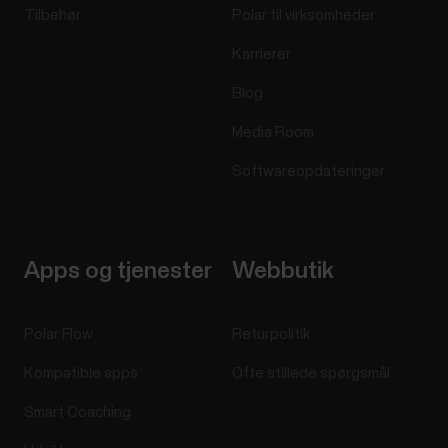
Tilbehør
Polar til virksomheder
Karrierer
Blog
Media Room
Softwareopdateringer
Apps og tjenester
Webbutik
Polar Flow
Returpolitik
Kompatible apps
Ofte stillede spørgsmål
Smart Coaching